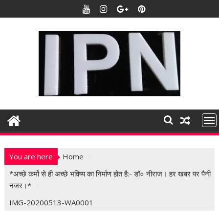
S
k
i
p
t
o
c
o
n
t
e
n
t
You are here
Home
*अच्छे कर्मो से ही अच्छे भविष्य का निर्माण होत है:- डॉ० नीराज। हर खबर पर पैनी
नजर।*
IMG-20200513-WA0001