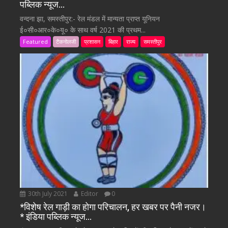
पब्लिक न्यूज…
वन्दना झा, समस्तीपुर:- रेल मंडल में मान्यता प्राप्त यूनियन
ई०सी०आर०के०यू० के साथ वर्ष 2021 की प्रथम...
Featured
टैकनोलजी
प्रशासन
बिहार
राज्य
समस्तीपुर
30th July 2021
Editor
0
*विशेष रेल गाड़ी का होगा परिचालन, हर खबर पर पैनी नजर।
* इंडिया पब्लिक न्यूज…