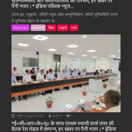
सृजनात्मकता और संवेदनशीलता का परिचय, हर खबर पर
पैनी नजर।* इंडिया पब्लिक न्यूज…
वंदना झा, मधुबनी:- एमिटी स्कूल ऑफ कम्युनिकेशन, एमिटी यूनिवर्सिटी पटना
ने यूनिसेफ बिहार के सहयोग से...
Featured
टैकनोलजी
बिहार
मधुबनी
राज्य
18th August 2021
Editor
0
*ई०सी०आर०के०यू० के साथ प्रथम स्थायी वार्ता तंत्र की
बैठक रेल मंडल में सम्पन्न, हर खबर पर पैनी नजर।* इंडिया