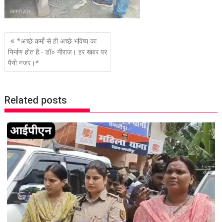
P
*अच्छे कर्मो से ही अच्छे भविष्य का
o
निर्माण होत है:- डॉ० नीराज। हर खबर पर
पैनी नजर।*
s
t
n
Related posts
a
v
i
g
a
t
i
o
n