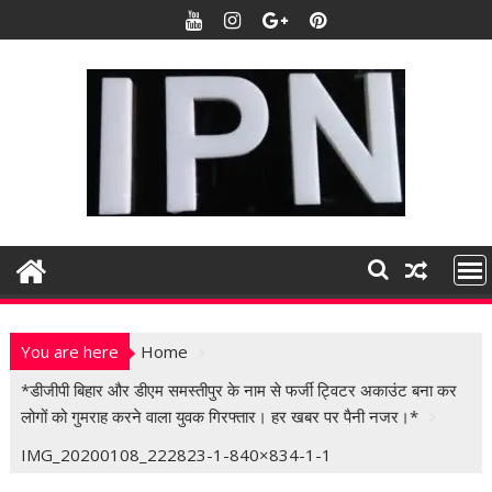
S
k
i
p
t
o
c
o
n
t
e
n
t
You are here
Home
*डीजीपी बिहार और डीएम समस्तीपुर के नाम से फर्जी ट्विटर अकाउंट बना कर
लोगों को गुमराह करने वाला युवक गिरफ्तार। हर खबर पर पैनी नजर।*
IMG_20200108_222823-1-840×834-1-1