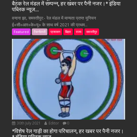
बैठक रेल मंडल में सम्पन्न, हर खबर पर पैनी नजर।* इंडिया
पब्लिक न्यूज…
वन्दना झा, समस्तीपुर:- रेल मंडल में मान्यता प्राप्त यूनियन
ई०सी०आर०के०यू० के साथ वर्ष 2021 की प्रथम...
Featured
टैकनोलजी
प्रशासन
बिहार
राज्य
समस्तीपुर
30th July 2021
Editor
0
*विशेष रेल गाड़ी का होगा परिचालन, हर खबर पर पैनी नजर।
* इंडिया पब्लिक न्यूज…