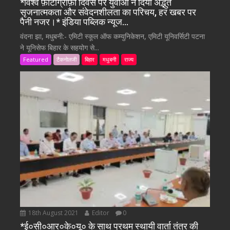
*विश्व फ़ोटोग्राफ़ी दिवस पर युवाओं ने दिया अद्भुत
सृजनात्मकता और संवेदनशीलता का परिचय, हर खबर पर
पैनी नजर।* इंडिया पब्लिक न्यूज…
वंदना झा, मधुबनी:- एमिटी स्कूल ऑफ कम्युनिकेशन, एमिटी यूनिवर्सिटी पटना
ने यूनिसेफ बिहार के सहयोग से...
Featured
टैकनोलजी
बिहार
मधुबनी
राज्य
18th August 2021
Editor
0
*ई०सी०आर०के०यू० के साथ प्रथम स्थायी वार्ता तंत्र की