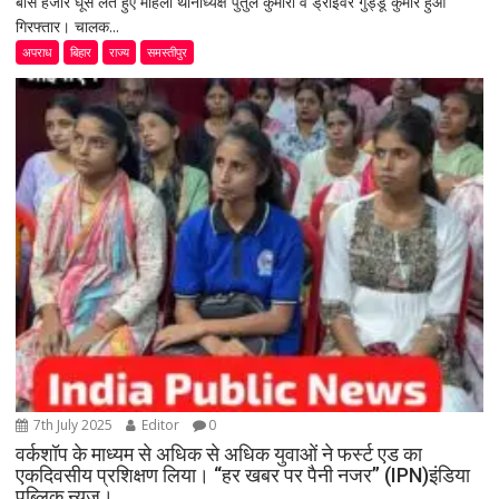
बीस हजार घूस लेते हुए महिला थानाध्यक्ष पुतुल कुमारी व ड्राइवर गुड्डू कुमार हुआ
गिरफ्तार। चालक...
अपराध
बिहार
राज्य
समस्तीपुर
7th July 2025
Editor
0
वर्कशॉप के माध्यम से अधिक से अधिक युवाओं ने फर्स्ट एड का
एकदिवसीय प्रशिक्षण लिया। “हर खबर पर पैनी नजर” (IPN)इंडिया
पब्लिक न्यूज।