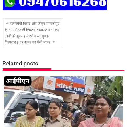
P
*डीजीपी बिहार और डीएम समस्तीपुर
o
के नाम से फर्जी ट्विटर अकाउंट बना कर
लोगों को गुमराह करने वाला युवक
s
गिरफ्तार। हर खबर पर पैनी नजर।*
t
n
a
Related posts
v
i
g
a
t
i
o
n