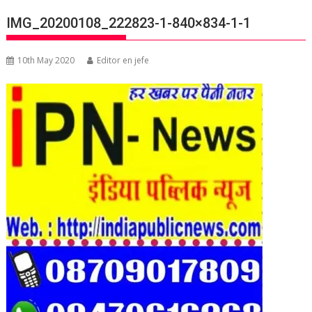
IMG_20200108_222823-1-840×834-1-1
10th May 2020
Editor en jefe