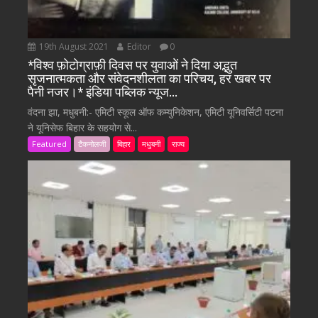
19th August 2021
Editor
0
*विश्व फ़ोटोग्राफ़ी दिवस पर युवाओं ने दिया अद्भुत
सृजनात्मकता और संवेदनशीलता का परिचय, हर खबर पर
पैनी नजर।* इंडिया पब्लिक न्यूज…
वंदना झा, मधुबनी:- एमिटी स्कूल ऑफ कम्युनिकेशन, एमिटी यूनिवर्सिटी पटना
ने यूनिसेफ बिहार के सहयोग से...
Featured
टैकनोलजी
बिहार
मधुबनी
राज्य