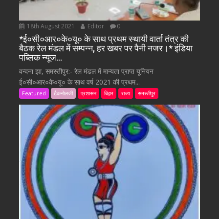
18th August 2021
Editor
0
*ई०सी०आर०के०यू० के साथ प्रथम स्थायी वार्ता तंत्र की
बैठक रेल मंडल में सम्पन्न, हर खबर पर पैनी नजर।* इंडिया
पब्लिक न्यूज…
वन्दना झा, समस्तीपुर:- रेल मंडल में मान्यता प्राप्त यूनियन
ई०सी०आर०के०यू० के साथ वर्ष 2021 की प्रथम...
Featured
टैकनोलजी
प्रशासन
बिहार
राज्य
समस्तीपुर