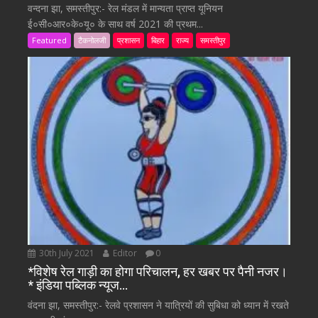
वन्दना झा, समस्तीपुर:- रेल मंडल में मान्यता प्राप्त यूनियन
ई०सी०आर०के०यू० के साथ वर्ष 2021 की प्रथम...
Featured
टैकनोलजी
प्रशासन
बिहार
राज्य
समस्तीपुर
30th July 2021
Editor
0
*विशेष रेल गाड़ी का होगा परिचालन, हर खबर पर पैनी नजर।
* इंडिया पब्लिक न्यूज…
वंदना झा, समस्तीपुर:- रेलवे प्रशासन ने यात्रियों की सुबिधा को ध्यान में रखते