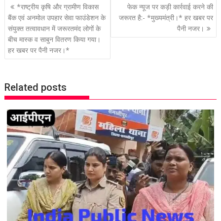
P
*राष्ट्रीय कृषि और ग्रामीण विकास
फेक न्यूज पर कड़ी कार्रवाई करने की
o
बैंक एवं अनमोल उपहार सेवा फाउंडेशन के
जरूरत है:- *मुख्यमंत्री।* हर खबर पर
संयुक्त तत्वावधान में जरूरतमंद लोगों के
पैनी नजर।
s
बीच मास्क व साबुन वितरण किया गया।
t
हर खबर पर पैनी नजर।*
n
a
v
Related posts
i
g
a
t
i
o
n