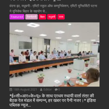
वंदना झा, मधुबनी:- एमिटी स्कूल ऑफ कम्युनिकेशन, एमिटी यूनिवर्सिटी पटना
ने यूनिसेफ बिहार के सहयोग से...
Featured
टैकनोलजी
बिहार
मधुबनी
राज्य
18th August 2021
Editor
0
*ई०सी०आर०के०यू० के साथ प्रथम स्थायी वार्ता तंत्र की
बैठक रेल मंडल में सम्पन्न, हर खबर पर पैनी नजर।* इंडिया
पब्लिक न्यूज…