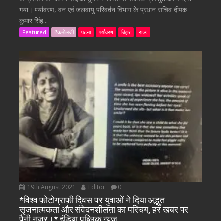
गया। पर्यावरण, वन एवं जलवायु परिवर्तन विभाग के प्रधान सचिव दीपक
कुमार सिंह...
Featured
टैकनोलजी
पटना
पर्यावरण
बिहार
राज्य
19th August 2021
Editor
0
*विश्व फ़ोटोग्राफ़ी दिवस पर युवाओं ने दिया अद्भुत
सृजनात्मकता और संवेदनशीलता का परिचय, हर खबर पर
पैनी नजर।* इंडिया पब्लिक न्यूज…