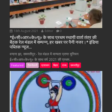
18th August 2021
Editor
0
*ई०सी०आर०के०यू० के साथ प्रथम स्थायी वार्ता तंत्र की
बैठक रेल मंडल में सम्पन्न, हर खबर पर पैनी नजर।* इंडिया
पब्लिक न्यूज…
वन्दना झा, समस्तीपुर:- रेल मंडल में मान्यता प्राप्त यूनियन
ई०सी०आर०के०यू० के साथ वर्ष 2021 की प्रथम...
Featured
टैकनोलजी
प्रशासन
बिहार
राज्य
समस्तीपुर