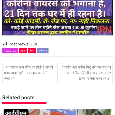
Post Views:
378
Featured
पटना
बिहार
मनोरंजन
P
*महेंद्र नाथ मंदिर पर होती है सबकी
*प्रदीप आर पांडेय चिंटू की जय शंभू का
o
मनोकामनाएं पूर्ण। हर खबर पर पैनी
टीजर रिलीज होते ही हुआ वायरल। हर
नजर।*
खबर पर पैनी नजर।*
s
t
n
Related posts
a
v
i