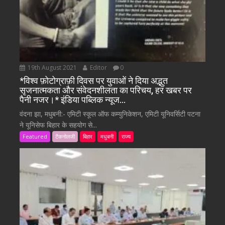
19th August 2021
Editor
0
*विश्व फ़ोटोग्राफ़ी दिवस पर युवाओं ने दिया अद्भुत
सृजनात्मकता और संवेदनशीलता का परिचय, हर खबर पर
पैनी नजर।* इंडिया पब्लिक न्यूज…
वंदना झा, मधुबनी:- एमिटी स्कूल ऑफ कम्युनिकेशन, एमिटी यूनिवर्सिटी पटना
ने यूनिसेफ बिहार के सहयोग से...
Featured
टैकनोलजी
बिहार
मधुबनी
राज्य