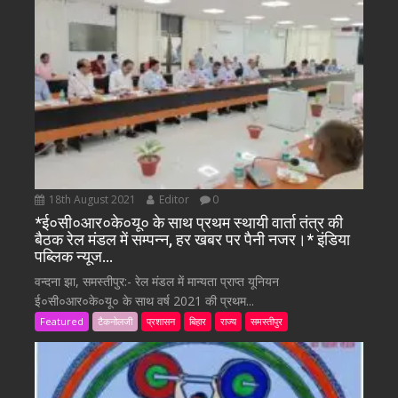
18th August 2021
Editor
0
*ई०सी०आर०के०यू० के साथ प्रथम स्थायी वार्ता तंत्र की
बैठक रेल मंडल में सम्पन्न, हर खबर पर पैनी नजर।* इंडिया
पब्लिक न्यूज…
वन्दना झा, समस्तीपुर:- रेल मंडल में मान्यता प्राप्त यूनियन
ई०सी०आर०के०यू० के साथ वर्ष 2021 की प्रथम...
Featured
टैकनोलजी
प्रशासन
बिहार
राज्य
समस्तीपुर