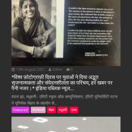
19th August 2021
Editor
0
*विश्व फ़ोटोग्राफ़ी दिवस पर युवाओं ने दिया अद्भुत
सृजनात्मकता और संवेदनशीलता का परिचय, हर खबर पर
पैनी नजर।* इंडिया पब्लिक न्यूज…
वंदना झा, मधुबनी:- एमिटी स्कूल ऑफ कम्युनिकेशन, एमिटी यूनिवर्सिटी पटना
ने यूनिसेफ बिहार के सहयोग से...
Featured
टैकनोलजी
बिहार
मधुबनी
राज्य