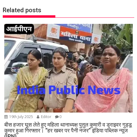
a
Related posts
v
i
g
a
t
i
o
n
19th July 2025
Editor
0
बीस हजार घूस लेते हुए महिला थानाध्यक्ष पुतुल कुमारी व ड्राइवर गुड्डू
कुमार हुआ गिरफ्तार। “हर खबर पर पैनी नजर” इंडिया पब्लिक न्यूज
(IPN)