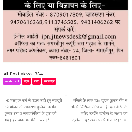
Post Views:
384
Featured
बिहार
राज्य
समस्तीपुर
P
*सड़क मार्ग से पैदल जाते हुए मजदूरों
*जिले के लाल डॉ० कुंदन कुमार रॉय ने
o
को भोजन की व्यवस्था मुखिया राजीव
तीसरी मिथिला पेंटिंग बनाई, इस पेंटिंग के
कुमार राय व समाजसेवियों के द्वारा की
जरिए उन्होंने कोरोना के लक्षण को
s
गई। हर खबर पर पैनी नजर।*
दर्शाया। हर खबर पर पैनी नजर।*
t
n