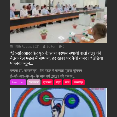
18th August 2021
Editor
0
*ई०सी०आर०के०यू० के साथ प्रथम स्थायी वार्ता तंत्र की
बैठक रेल मंडल में सम्पन्न, हर खबर पर पैनी नजर।* इंडिया
पब्लिक न्यूज…
वन्दना झा, समस्तीपुर:- रेल मंडल में मान्यता प्राप्त यूनियन
ई०सी०आर०के०यू० के साथ वर्ष 2021 की प्रथम...
Featured
टैकनोलजी
प्रशासन
बिहार
राज्य
समस्तीपुर