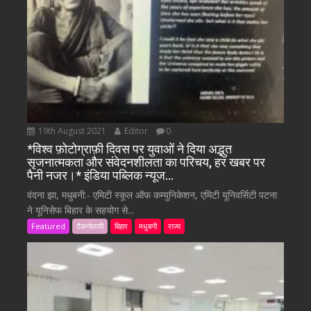
19th August 2021
Editor
0
*विश्व फ़ोटोग्राफ़ी दिवस पर युवाओं ने दिया अद्भुत
सृजनात्मकता और संवेदनशीलता का परिचय, हर खबर पर
पैनी नजर।* इंडिया पब्लिक न्यूज…
वंदना झा, मधुबनी:- एमिटी स्कूल ऑफ कम्युनिकेशन, एमिटी यूनिवर्सिटी पटना
ने यूनिसेफ बिहार के सहयोग से...
Featured
टैकनोलजी
बिहार
मधुबनी
राज्य