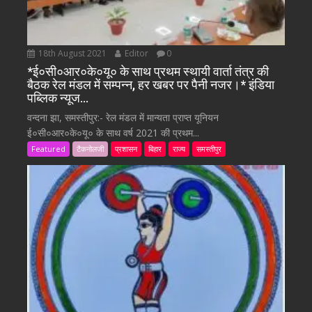
18th August 2021
Editor
0
*ई०सी०आर०के०यू० के साथ प्रथम स्थायी वार्ता तंत्र की
बैठक रेल मंडल में सम्पन्न, हर खबर पर पैनी नजर।* इंडिया
पब्लिक न्यूज…
वन्दना झा, समस्तीपुर:- रेल मंडल में मान्यता प्राप्त यूनियन
ई०सी०आर०के०यू० के साथ वर्ष 2021 की प्रथम...
Featured
टैकनोलजी
प्रशासन
बिहार
राज्य
समस्तीपुर