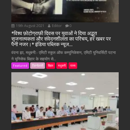
19th August 2021
Editor
0
*विश्व फ़ोटोग्राफ़ी दिवस पर युवाओं ने दिया अद्भुत
सृजनात्मकता और संवेदनशीलता का परिचय, हर खबर पर
पैनी नजर।* इंडिया पब्लिक न्यूज…
वंदना झा, मधुबनी:- एमिटी स्कूल ऑफ कम्युनिकेशन, एमिटी यूनिवर्सिटी पटना
ने यूनिसेफ बिहार के सहयोग से...
Featured
टैकनोलजी
बिहार
मधुबनी
राज्य