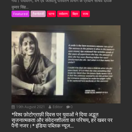
गया। पर्यावरण, वन एवं जलवायु परिवर्तन विभाग के प्रधान सचिव दीपक
कुमार सिंह...
Featured
टैकनोलजी
पटना
पर्यावरण
बिहार
राज्य
19th August 2021
Editor
0
*विश्व फ़ोटोग्राफ़ी दिवस पर युवाओं ने दिया अद्भुत
सृजनात्मकता और संवेदनशीलता का परिचय, हर खबर पर
पैनी नजर।* इंडिया पब्लिक न्यूज…