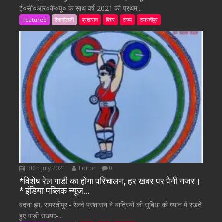
ई०सी०आर०के०यू० के साथ वर्ष 2021 की प्रथम...
Featured
टैकनोलजी
प्रशासन
बिहार
राज्य
समस्तीपुर
30th July 2021
Editor
0
*विशेष रेल गाड़ी का होगा परिचालन, हर खबर पर पैनी नजर।
* इंडिया पब्लिक न्यूज…
वंदना झा, समस्तीपुर:- रेलवे प्रशासन ने यात्रियों की सुबिधा को ध्यान में रखते
हुए गाड़ी संख्या:-...