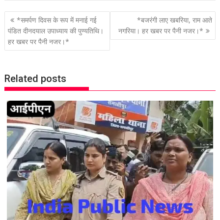
P
*समर्पण दिवस के रूप में मनाई गई
*बजरंगी लाए खबरिया, राम आते
o
पंडित दीनदयाल उपाध्याय की पुण्यतिथि।
नगरिया। हर खबर पर पैनी नजर।*
हर खबर पर पैनी नजर।*
s
t
n
Related posts
a
v
i
g
a
t
i
o
n