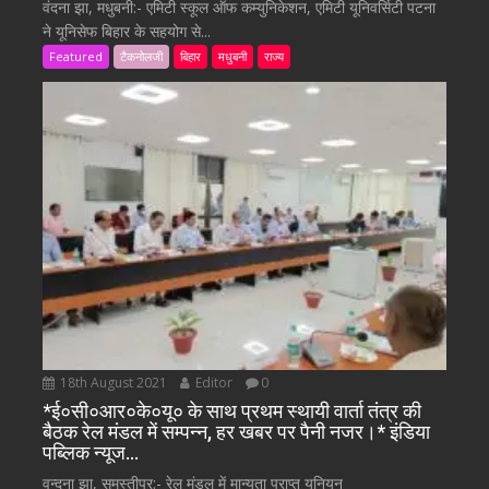
वंदना झा, मधुबनी:- एमिटी स्कूल ऑफ कम्युनिकेशन, एमिटी यूनिवर्सिटी पटना
ने यूनिसेफ बिहार के सहयोग से...
Featured
टैकनोलजी
बिहार
मधुबनी
राज्य
18th August 2021
Editor
0
*ई०सी०आर०के०यू० के साथ प्रथम स्थायी वार्ता तंत्र की
बैठक रेल मंडल में सम्पन्न, हर खबर पर पैनी नजर।* इंडिया
पब्लिक न्यूज…
वन्दना झा, समस्तीपुर:- रेल मंडल में मान्यता प्राप्त यूनियन