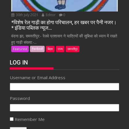
30th July 2021
Editor
0
*विशेष रेल गाड़ी का होगा परिचालन, हर खबर पर पैनी नजर।
* इंडिया पब्लिक न्यूज…
वंदना झा, समस्तीपुर:- रेलवे प्रशासन ने यात्रियों की सुबिधा को ध्यान में रखते
हुए गाड़ी संख्या:-...
Featured
टैकनोलजी
बिहार
राज्य
समस्तीपुर
LOG IN
Username or Email Address
Password
Remember Me