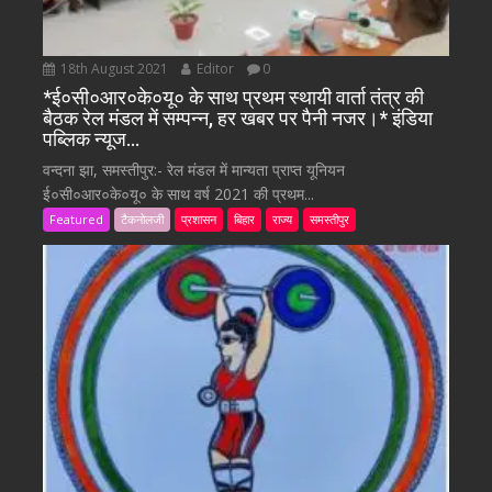
18th August 2021
Editor
0
*ई०सी०आर०के०यू० के साथ प्रथम स्थायी वार्ता तंत्र की
बैठक रेल मंडल में सम्पन्न, हर खबर पर पैनी नजर।* इंडिया
पब्लिक न्यूज…
वन्दना झा, समस्तीपुर:- रेल मंडल में मान्यता प्राप्त यूनियन
ई०सी०आर०के०यू० के साथ वर्ष 2021 की प्रथम...
Featured
टैकनोलजी
प्रशासन
बिहार
राज्य
समस्तीपुर