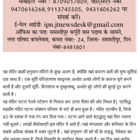
यह मंदिर बाकी हनुमान मंदिरो से कुछ अलग है, क्योंकि यहां बजरंग बली की युग्म मूर्तियां
एक साथ हैं। एक मूर्ति परित्राणाय साधूनाम् अर्थात अच्छे लोगों के कारज पूर्ण करने
वाली है और दूसरी मूर्ति- विनाशाय च दुष्कृताम्बु, अर्थात बुरे लोगों की बुराई दूर करने
वाली है।
यह मंदिर पटना रेलवे स्टेशन से निकल कर उत्तर दिशा की ओर स्थित है| प्रसिद्ध
महावीर मंदिर पटना जंक्शन परिसर से सटे ही बना हुआ है। मंदिर प्राचीन है, जिसे
80 के दशक में नया रंग-रूप दिया गया। पटना आने वाले श्रद्धालु यहां सिर नवाना
नहीं भूलते। लाखों तीर्थयात्री इस मंदिर में आते हैं।यहां मंगलवार और शन‌िवार के द‌िन
सबसे अध‌िक संख्या में भक्त जुटते हैं। यहां हनुमान जी को घी के लड्डू, नैवेद्यम का
भोग लगाया जाता है, ज‌िसे तिरुपति के कारीगर तैयार करते हैं। हर द‌िन यहां करीब