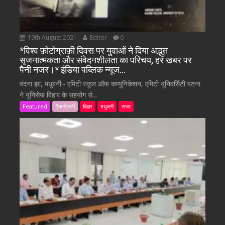
19th August 2021
Editor
0
*विश्व फ़ोटोग्राफ़ी दिवस पर युवाओं ने दिया अद्भुत
सृजनात्मकता और संवेदनशीलता का परिचय, हर खबर पर
पैनी नजर।* इंडिया पब्लिक न्यूज…
वंदना झा, मधुबनी:- एमिटी स्कूल ऑफ कम्युनिकेशन, एमिटी यूनिवर्सिटी पटना
ने यूनिसेफ बिहार के सहयोग से...
Featured
टैकनोलजी
बिहार
मधुबनी
राज्य