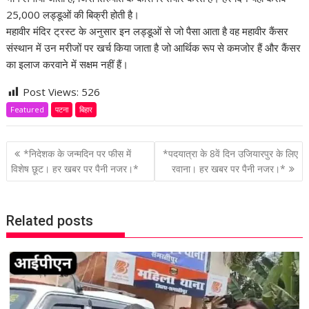
25,000 लड्डूओं की ब‌िक्री होती है।
महावीर मंद‌िर ट्रस्ट के अनुसार इन लड्डूओं से जो पैसा आता है वह महावीर कैंसर
संस्‍थान में उन मरीजों पर खर्च क‌िया जाता है जो आर्थ‌िक रूप से कमजोर हैं और कैंसर
का इलाज करवाने में सक्षम नहीं हैं।
Post Views:
526
Featured
पटना
बिहार
P
*निदेशक के जन्मदिन पर फीस में
*पदयात्रा के 8वें दिन उजियारपुर के लिए
o
विशेष छूट। हर खबर पर पैनी नजर।*
रवाना। हर खबर पर पैनी नजर।*
s
t
Related posts
n
a
v
i
g