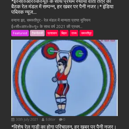
*ई०सी०आर०के०यू० के साथ प्रथम स्थायी वार्ता तंत्र की
बैठक रेल मंडल में सम्पन्न, हर खबर पर पैनी नजर।* इंडिया
पब्लिक न्यूज…
वन्दना झा, समस्तीपुर:- रेल मंडल में मान्यता प्राप्त यूनियन
ई०सी०आर०के०यू० के साथ वर्ष 2021 की प्रथम...
Featured
टैकनोलजी
प्रशासन
बिहार
राज्य
समस्तीपुर
30th July 2021
Editor
0
*विशेष रेल गाड़ी का होगा परिचालन, हर खबर पर पैनी नजर।