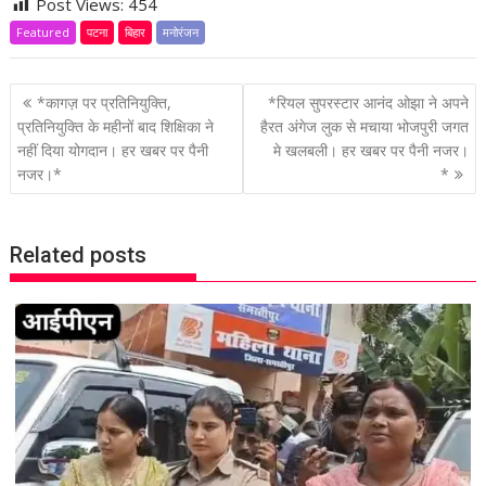
Post Views:
454
Featured
पटना
बिहार
मनोरंजन
P
*कागज़ पर प्रतिनियुक्ति,
*रियल सुपरस्टार आनंद ओझा ने अपने
o
प्रतिनियुक्ति के महीनों बाद शिक्षिका ने
हैरत अंगेज लुक से मचाया भोजपुरी जगत
नहीं दिया योगदान। हर खबर पर पैनी
मे खलबली। हर खबर पर पैनी नजर।
s
नजर।*
*
t
n
a
Related posts
v
i
g
a
t
i
o
n