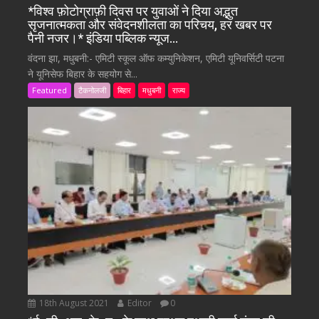
*विश्व फ़ोटोग्राफ़ी दिवस पर युवाओं ने दिया अद्भुत
सृजनात्मकता और संवेदनशीलता का परिचय, हर खबर पर
पैनी नजर।* इंडिया पब्लिक न्यूज…
वंदना झा, मधुबनी:- एमिटी स्कूल ऑफ कम्युनिकेशन, एमिटी यूनिवर्सिटी पटना
ने यूनिसेफ बिहार के सहयोग से...
Featured
टैकनोलजी
बिहार
मधुबनी
राज्य
18th August 2021
Editor
0