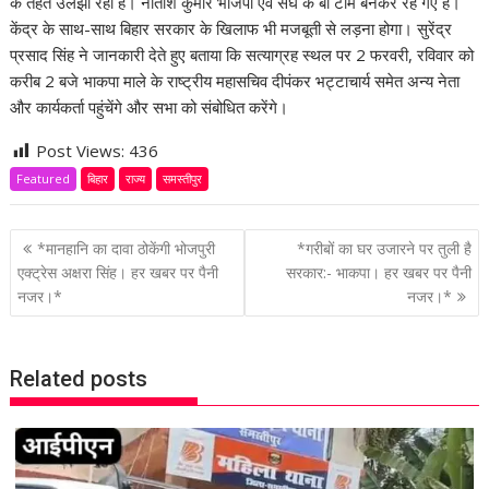
के तहत उलझा रही है। नीतीश कुमार भाजपा एवं संघ के बी टीम बनकर रह गए हैं।
केंद्र के साथ-साथ बिहार सरकार के खिलाफ भी मजबूती से लड़ना होगा। सुरेंद्र
प्रसाद सिंह ने जानकारी देते हुए बताया कि सत्याग्रह स्थल पर 2 फरवरी, रविवार को
करीब 2 बजे भाकपा माले के राष्ट्रीय महासचिव दीपंकर भट्टाचार्य समेत अन्य नेता
और कार्यकर्ता पहुंचेंगे और सभा को संबोधित करेंगे।
Post Views:
436
Featured
बिहार
राज्य
समस्तीपुर
P
*मानहानि का दावा ठोकेंगी भोजपुरी
*गरीबों का घर उजारने पर तुली है
o
एक्ट्रेस अक्षरा सिंह। हर खबर पर पैनी
सरकार:- भाकपा। हर खबर पर पैनी
नजर।*
नजर।*
s
t
n
Related posts
a
v
i
g