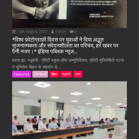
19th August 2021
Editor
0
*विश्व फ़ोटोग्राफ़ी दिवस पर युवाओं ने दिया अद्भुत
सृजनात्मकता और संवेदनशीलता का परिचय, हर खबर पर
पैनी नजर।* इंडिया पब्लिक न्यूज…
वंदना झा, मधुबनी:- एमिटी स्कूल ऑफ कम्युनिकेशन, एमिटी यूनिवर्सिटी पटना
ने यूनिसेफ बिहार के सहयोग से...
Featured
टैकनोलजी
बिहार
मधुबनी
राज्य