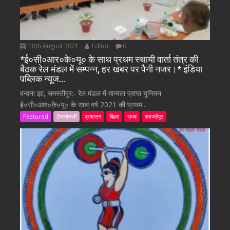
18th August 2021
Editor
0
*ई०सी०आर०के०यू० के साथ प्रथम स्थायी वार्ता तंत्र की
बैठक रेल मंडल में सम्पन्न, हर खबर पर पैनी नजर।* इंडिया
पब्लिक न्यूज…
वन्दना झा, समस्तीपुर:- रेल मंडल में मान्यता प्राप्त यूनियन
ई०सी०आर०के०यू० के साथ वर्ष 2021 की प्रथम...
Featured
टैकनोलजी
प्रशासन
बिहार
राज्य
समस्तीपुर