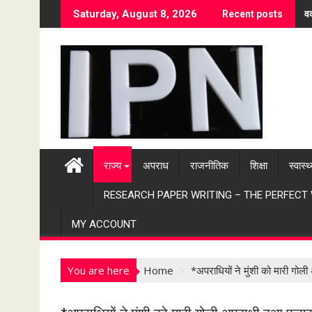
S
वर
Saturday, August 8, 2026
Recent posts
k
i
p
t
o
c
o
n
t
राज्य
अपराध
राजनीतिक
शिक्षा
स्वास्थ
e
n
RESEARCH PAPER WRITING – THE PERFECT
t
MY ACCOUNT
You are here
Home
*अपराधियों ने मुंशी को मारी ग