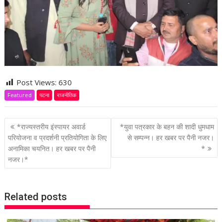
Post Views:
630
Featured
पटना
राजनीतिक
P
*राज्यस्तरीय इंस्पायर अवार्ड
*युवा पत्रकार के बहन की शादी धुमधाम
o
परियोजना व प्रदर्शनी प्रतियोगिता के लिए
से सम्पन्न। हर खबर पर पैनी नजर।
अनामिका चयनित। हर खबर पर पैनी
*
s
नजर।*
t
n
a
Related posts
v
i