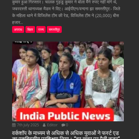
कुमार हुआ गिरफ्तार। चालक गुड्डू कुमार ने बोला मैंने रुपए नहीं मांगे थे,
जबरदस्ती थानाध्यक्ष मैडम ने दिए। आईपीएन/वन्दना झा समस्तीपुर:- जिले
के महिला थाने में विजिलेंस टीम की रेड, विजिलेंस टीम ने (20,000) बीस
हजार...
अपराध
बिहार
राज्य
समस्तीपुर
7th July 2025
Editor
0
वर्कशॉप के माध्यम से अधिक से अधिक युवाओं ने फर्स्ट एड
का एकदिवसीय प्रशिक्षण लिया। “हर खबर पर पैनी नजर”