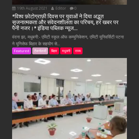
19th August 2021
Editor
0
*विश्व फ़ोटोग्राफ़ी दिवस पर युवाओं ने दिया अद्भुत
सृजनात्मकता और संवेदनशीलता का परिचय, हर खबर पर
पैनी नजर।* इंडिया पब्लिक न्यूज…
वंदना झा, मधुबनी:- एमिटी स्कूल ऑफ कम्युनिकेशन, एमिटी यूनिवर्सिटी पटना
ने यूनिसेफ बिहार के सहयोग से...
Featured
टैकनोलजी
बिहार
मधुबनी
राज्य