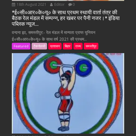
18th August 2021
Editor
0
*ई०सी०आर०के०यू० के साथ प्रथम स्थायी वार्ता तंत्र की
बैठक रेल मंडल में सम्पन्न, हर खबर पर पैनी नजर।* इंडिया
पब्लिक न्यूज…
वन्दना झा, समस्तीपुर:- रेल मंडल में मान्यता प्राप्त यूनियन
ई०सी०आर०के०यू० के साथ वर्ष 2021 की प्रथम...
Featured
टैकनोलजी
प्रशासन
बिहार
राज्य
समस्तीपुर