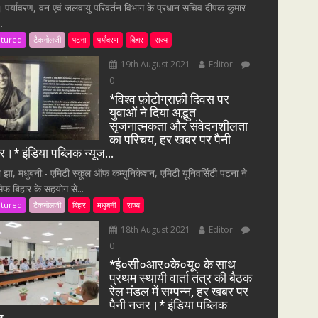
 पर्यावरण, वन एवं जलवायु परिवर्तन विभाग के प्रधान सचिव दीपक कुमार
.
atured
टैकनोलजी
पटना
पर्यावरण
बिहार
राज्य
19th August 2021
Editor
0
*विश्व फ़ोटोग्राफ़ी दिवस पर
युवाओं ने दिया अद्भुत
सृजनात्मकता और संवेदनशीलता
का परिचय, हर खबर पर पैनी
।* इंडिया पब्लिक न्यूज…
ा झा, मधुबनी:- एमिटी स्कूल ऑफ कम्युनिकेशन, एमिटी यूनिवर्सिटी पटना ने
सेफ बिहार के सहयोग से...
atured
टैकनोलजी
बिहार
मधुबनी
राज्य
18th August 2021
Editor
0
*ई०सी०आर०के०यू० के साथ
प्रथम स्थायी वार्ता तंत्र की बैठक
रेल मंडल में सम्पन्न, हर खबर पर
पैनी नजर।* इंडिया पब्लिक