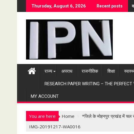
S
व
Thursday, August 6, 2026
Recent posts
k
i
p
t
o
c
o
n
t
राज्य
अपराध
राजनीतिक
शिक्षा
स्वास्थ
e
n
RESEARCH PAPER WRITING – THE PERFECT
t
MY ACCOUNT
You are here
Home
*जिले के मोहनपुर प्रखंड में च
IMG-20191217-WA0016