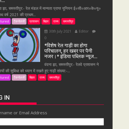
ूज…
ना झा, समस्तीपुर:- रेल मंडल में मान्यता प्राप्त यूनियन ई०सी०आर०के०यू०
ाथ वर्ष 2021 की प्रथम...
atured
टैकनोलजी
प्रशासन
बिहार
राज्य
समस्तीपुर
30th July 2021
Editor
0
*विशेष रेल गाड़ी का होगा
परिचालन, हर खबर पर पैनी
नजर।* इंडिया पब्लिक न्यूज…
वंदना झा, समस्तीपुर:- रेलवे प्रशासन ने
ियों की सुबिधा को ध्यान में रखते हुए गाड़ी संख्या:-...
atured
टैकनोलजी
बिहार
राज्य
समस्तीपुर
G IN
rname or Email Address