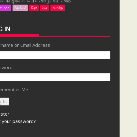
ियों की सुबिधा को ध्यान में रखते हुए गाड़ी संख्या:-...
atured
टैकनोलजी
बिहार
राज्य
समस्तीपुर
G IN
rname or Email Address
sword
emember Me
ister
t your password?