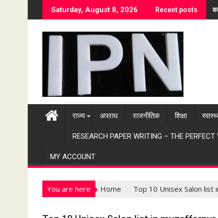
S
वर
Saturday, August 8, 2026
Recent posts
k
i
p
t
o
c
o
n
t
राज्य
अपराध
राजनीतिक
शिक्षा
स्वास्थ
e
n
RESEARCH PAPER WRITING – THE PERFECT
t
MY ACCOUNT
You are here
Home
Top 10 Unisex Salon list 