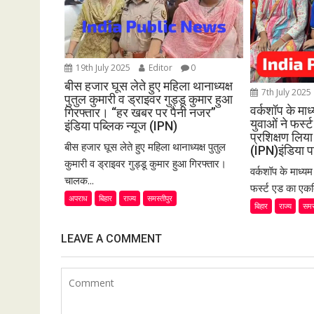
t
i
o
19th July 2025
Editor
0
n
बीस हजार घूस लेते हुए महिला थानाध्यक्ष
7th July 2025
पुतुल कुमारी व ड्राइवर गुड्डू कुमार हुआ
वर्कशॉप के मा
गिरफ्तार। “हर खबर पर पैनी नजर”
युवाओं ने फर्
इंडिया पब्लिक न्यूज (IPN)
प्रशिक्षण लि
बीस हजार घूस लेते हुए महिला थानाध्यक्ष पुतुल
(IPN)इंडिया प
कुमारी व ड्राइवर गुड्डू कुमार हुआ गिरफ्तार।
वर्कशॉप के माध्य
चालक...
फर्स्ट एड का एकद
अपराध
बिहार
राज्य
समस्तीपुर
बिहार
राज्य
समस
LEAVE A COMMENT