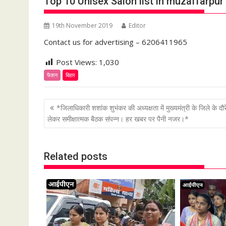
Top 10 Unisex Salon list in muzaffarpur
19th November 2019
Editor
Contact us for advertising – 6206411965
Post Views:
1,030
फैशन
बिहार
P
*जिलाधिकारी शशांक शुभंकर की अध्यक्षता में मुख्यमंत्री के जिले के दौर
o
लेकर समीक्षात्मक बैठक संपन्न। हर खबर पर पैनी नजर।*
s
t
Related posts
n
a
v
i
g
a