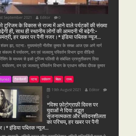
st September 2021
Editor
0
ो टूरिजम के विकास से राज्य में आने वाले पर्यटकों की संख्या
बढ़ेगी ही, साथ ही स्थानीय लोगों की आमदनी भी बढ़ेगी:-
्यमंत्री, हर खबर पर पैनी नजर।* इंडिया पब्लिक न्यूज…
 शंकर झा, पटना:- मुख्यमंत्री नीतीश कुमार के समक्ष आज एक अणे मार्ग
त संकल्प में पर्यावरण, वन एवं जलवायु परिवर्तन विभाग द्वारा वीडियो
्रेंसिंग के माध्यम से इको टूरिज्म पलिसी से संबंधित प्रस्तुतीकरण दिया
 पर्यावरण, वन एवं जलवायु परिवर्तन विभाग के प्रधान सचिव दीपक कुमार
.
atured
टैकनोलजी
पटना
पर्यावरण
बिहार
राज्य
19th August 2021
Editor
0
*विश्व फ़ोटोग्राफ़ी दिवस पर
युवाओं ने दिया अद्भुत
सृजनात्मकता और संवेदनशीलता
का परिचय, हर खबर पर पैनी
।* इंडिया पब्लिक न्यूज…