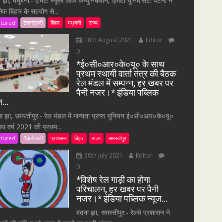
ा झा, मधुबनी:- एमिटी स्कूल ऑफ कम्युनिकेशन, एमिटी यूनिवर्सिटी पटना ने
सेफ बिहार के सहयोग से...
atured
टैकनोलजी
बिहार
मधुबनी
राज्य
18th August 2021
Editor
0
*ई०सी०आर०के०यू० के साथ
प्रथम स्थायी वार्ता तंत्र की बैठक
रेल मंडल में सम्पन्न, हर खबर पर
पैनी नजर।* इंडिया पब्लिक
ूज…
ना झा, समस्तीपुर:- रेल मंडल में मान्यता प्राप्त यूनियन ई०सी०आर०के०यू०
ाथ वर्ष 2021 की प्रथम...
atured
टैकनोलजी
प्रशासन
बिहार
राज्य
समस्तीपुर
30th July 2021
Editor
0
*विशेष रेल गाड़ी का होगा
परिचालन, हर खबर पर पैनी
नजर।* इंडिया पब्लिक न्यूज…
वंदना झा, समस्तीपुर:- रेलवे प्रशासन ने