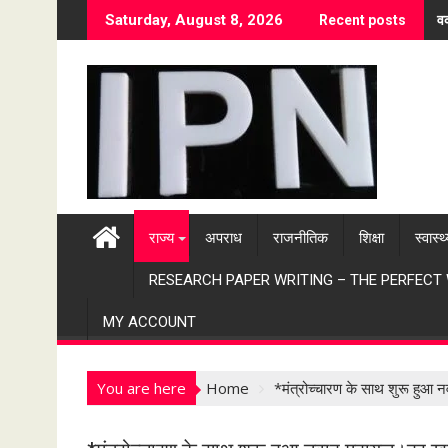
S
वर
Saturday, August 8, 2026
Recent posts
k
i
p
t
o
c
o
n
t
राज्य
अपराध
राजनीतिक
शिक्षा
स्वास्थ
e
n
RESEARCH PAPER WRITING – THE PERFECT
t
MY ACCOUNT
You are here
Home
*मंत्रोच्चारण के साथ शुरू हुआ