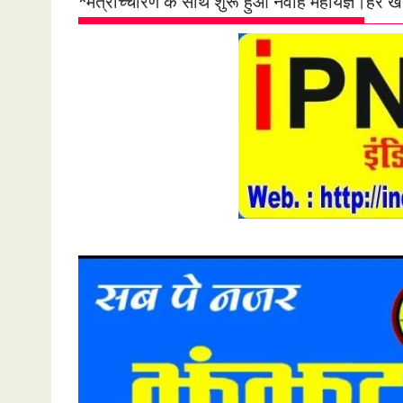
*मंत्रोच्चारण के साथ शुरू हुआ नवाह महायज्ञ।हर