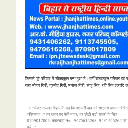
जिससे पूरे परिवार में शोकाकुल बना हुआ है। वहीँ शोकाकुल परिवार को सांत
राधा मोहन गिरी, प्रमोद गिरी, मनोज गिरी, संजू सिंह, रवि सिंह इत्यादि
P
*केंद्र सरकार बिहार में आई विनाशकारी बाढ़ को राष्ट्रीय आपदा घोषित 
o
*विधायक।* हर खबर पर पैनी नजर, हर छोटी बड़ी खबरों के लिए:-
8709017809, व्हाट्सएप न०:- 9470616268, 9431406262 पर सं
s
करें।*