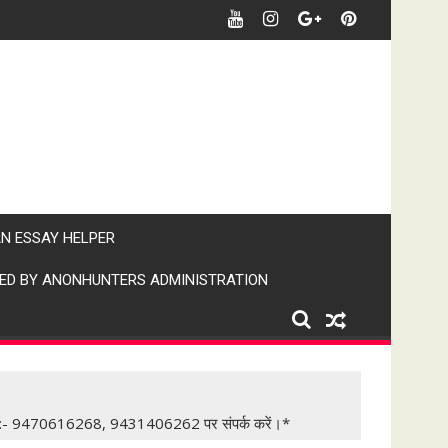
र पर पैनी नजर" (IPN)इंडिया पब्लिक न्यूज।
AN ESSAY HELPER
ED BY ANONHUNTERS ADMINISTRATION
एप न०:- 9470616268, 9431406262 पर संपर्क करें।*