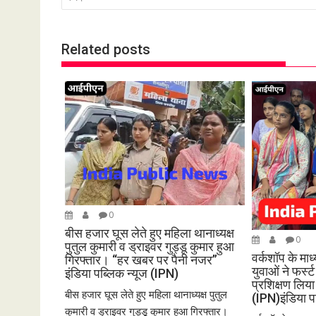
t
n
a
Related posts
v
i
g
a
t
i
o
n
0
बीस हजार घूस लेते हुए महिला थानाध्यक्ष
0
पुतुल कुमारी व ड्राइवर गुड्डू कुमार हुआ
वर्कशॉप के मा
गिरफ्तार। “हर खबर पर पैनी नजर”
युवाओं ने फर्
इंडिया पब्लिक न्यूज (IPN)
प्रशिक्षण लि
बीस हजार घूस लेते हुए महिला थानाध्यक्ष पुतुल
(IPN)इंडिया प
कुमारी व ड्राइवर गुड्डू कुमार हुआ गिरफ्तार।