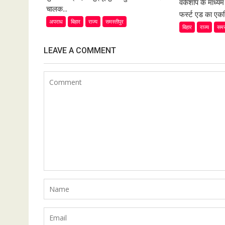
वर्कशॉप के माध्य
चालक...
फर्स्ट एड का एकद
अपराध
बिहार
राज्य
समस्तीपुर
बिहार
राज्य
समस
LEAVE A COMMENT