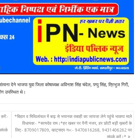
्वना देने भाजपा युवा जिला कोषाध्यक्ष अविनाश सिंह चंदेल, पप्पु सिंह, त्रिभुज गिरी,
 लोग उपस्थित थे।
करें:-
*बिहार व मिथिलांचल में बाढ़ से भयानक तबाही का जायजा लेने पहुंचे भाकपा माले
विधायक:- *सत्यदेव राम।*हर खबर पर पैनी नजर, हर छोटी बड़ी ख़बरों के
पर्क
लिए:- 8709017809, व्हाट्सएप न०:- 9470616268, 9431406262 पर
संपर्क करें।*