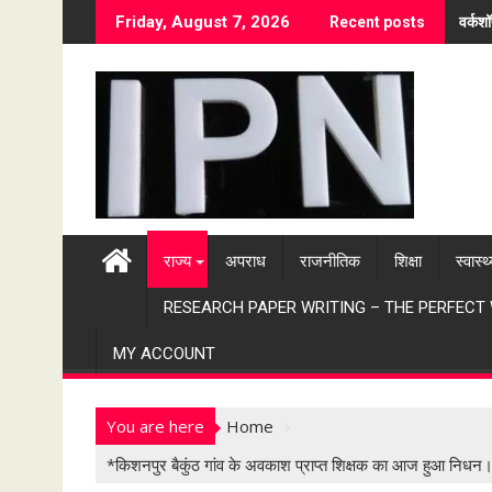
S
वर्कश
Friday, August 7, 2026
Recent posts
k
i
p
t
o
c
o
n
t
राज्य
अपराध
राजनीतिक
शिक्षा
स्वास्थ
e
n
RESEARCH PAPER WRITING – THE PERFECT
t
MY ACCOUNT
You are here
Home
*किशनपुर बैकुंठ गांव के अवकाश प्राप्त शिक्षक का आज हुआ न