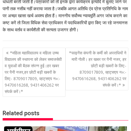
धांधली बरती जाती हैं।पत्रकारों को तो इनके द्वारा कार्यक्रम इत्यादि में बुलाए जाने पर
पानी तक नसीब नहीं कराया जाता है।जबकि आगत अतिथि एंव प्रेस प्रतिनिधि के नाम
पर अच्छा खासा खर्च अवश्य होता हैं। माननीय सर्वोच्च न्यायमूर्ति अगर जांच कराने का
कष्ट करें तो जिला विधिक सेवा प्राधिकार में पदाधिकारियों द्वारा किए जा रहे जनमानस
के साथ वर्ताव व कार्यशैली की सत्यता उजागर होगी।
P
*महिला महाविद्यालय व महिला उच्च
*फाइनेंस कंपनी के कर्मी को अपराधियों ने
o
विद्यालय की स्थापना को लेकर समाजसेवी
मारी गोली। हर खबर पर पैनी नजर, हर
व युवाओं की बैठक संपन्न हुई।हर खबर
छोटी बड़ी खबरों के लिए:-
s
पर पैनी नजर,हर छोटी बड़ी खबरों के
8709017809, व्हाट्सएप न०:-
t
लिए:- 8709017809, व्हाट्सएप न०:-
9470616268, 9431406262 पर
n
9470616268, 9431406262 पर
संपर्क करें।*
a
संपर्क करें।*
v
i
g
Related posts
a
t