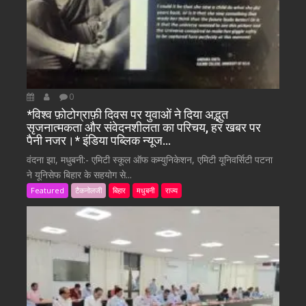
0
*विश्व फ़ोटोग्राफ़ी दिवस पर युवाओं ने दिया अद्भुत
सृजनात्मकता और संवेदनशीलता का परिचय, हर खबर पर
पैनी नजर।* इंडिया पब्लिक न्यूज…
वंदना झा, मधुबनी:- एमिटी स्कूल ऑफ कम्युनिकेशन, एमिटी यूनिवर्सिटी पटना
ने यूनिसेफ बिहार के सहयोग से...
Featured
टैकनोलजी
बिहार
मधुबनी
राज्य