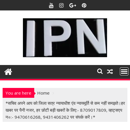
S
k
i
p
t
o
c
o
n
t
e
n
t
You are here
Home
*सचिव अपने आप को जिला सत्र न्यायाधीश एंव न्यायमूर्ति से कम नहीं समझते।हर
खबर पर पैनी नजर, हर छोटी बड़ी खबरों के लिए:- 8709017809, व्हाट्सएप
न०:- 9470616268, 9431406262 पर संपर्क करें।*