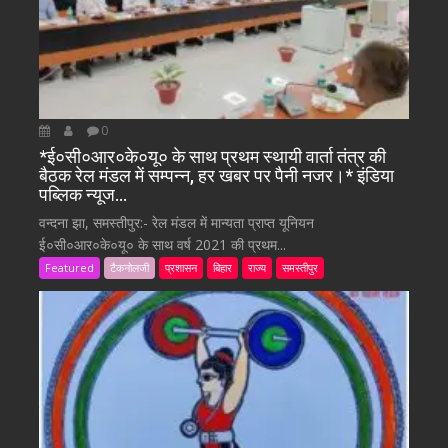
0
*ई०सी०आर०के०यू० के साथ प्रथम स्थायी वार्ता तंत्र की
बैठक रेल मंडल में सम्पन्न, हर खबर पर पैनी नजर।* इंडिया
पब्लिक न्यूज…
वन्दना झा, समस्तीपुर:- रेल मंडल में मान्यता प्राप्त यूनियन
ई०सी०आर०के०यू० के साथ वर्ष 2021 की प्रथम...
Featured
टैकनोलजी
प्रशासन
बिहार
राज्य
समस्तीपुर