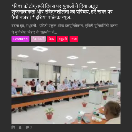
*विश्व फ़ोटोग्राफ़ी दिवस पर युवाओं ने दिया अद्भुत
सृजनात्मकता और संवेदनशीलता का परिचय, हर खबर पर
पैनी नजर।* इंडिया पब्लिक न्यूज…
वंदना झा, मधुबनी:- एमिटी स्कूल ऑफ कम्युनिकेशन, एमिटी यूनिवर्सिटी पटना
ने यूनिसेफ बिहार के सहयोग से...
Featured
टैकनोलजी
बिहार
मधुबनी
राज्य
0