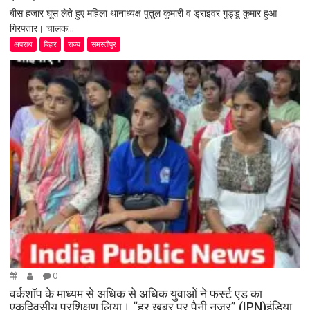
बीस हजार घूस लेते हुए महिला थानाध्यक्ष पुतुल कुमारी व ड्राइवर गुड्डू कुमार हुआ
गिरफ्तार। चालक...
अपराध
बिहार
राज्य
समस्तीपुर
0
वर्कशॉप के माध्यम से अधिक से अधिक युवाओं ने फर्स्ट एड का
एकदिवसीय प्रशिक्षण लिया। “हर खबर पर पैनी नजर” (IPN)इंडिया