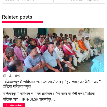
o
s
t
Related posts
n
a
v
i
g
a
t
i
o
n
0
उजियारपुर में संविधान सभा का आयोजन। “हर खबर पर पैनी नजर,”
इंडिया पब्लिक न्यूज।
उजियारपुर में संविधान सभा का आयोजन। “हर खबर पर पैनी नजर,” इंडिया
पब्लिक न्यूज। IPN/DESK समस्तीपुर:-...
Uncategorised