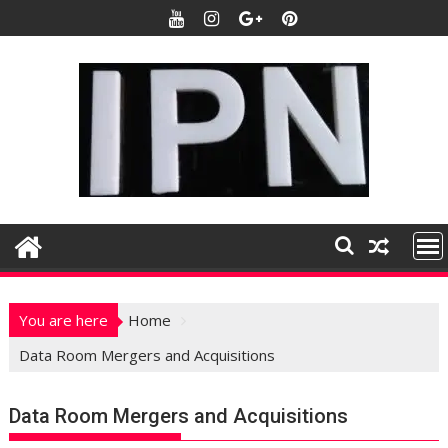
S
k
i
p
t
o
c
o
n
t
e
n
t
You are here
Home
Data Room Mergers and Acquisitions
Data Room Mergers and Acquisitions