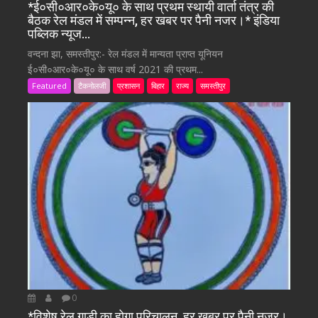
*ई०सी०आर०के०यू० के साथ प्रथम स्थायी वार्ता तंत्र की
बैठक रेल मंडल में सम्पन्न, हर खबर पर पैनी नजर।* इंडिया
पब्लिक न्यूज…
वन्दना झा, समस्तीपुर:- रेल मंडल में मान्यता प्राप्त यूनियन
ई०सी०आर०के०यू० के साथ वर्ष 2021 की प्रथम...
Featured
टैकनोलजी
प्रशासन
बिहार
राज्य
समस्तीपुर
0
*विशेष रेल गाड़ी का होगा परिचालन, हर खबर पर पैनी नजर।