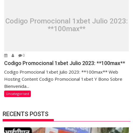
Codigo Promocional 1xbet Julio 2023:
**100max**
0
Codigo Promocional 1xbet Julio 2023: **100max**
Codigo Promocional 1xbet Julio 2023: **100max** Web
Hosting Content Codigo Promocional 1xbet Y Bono Sobre
Bienvenida...
Uncategorised
RECENTS POSTS