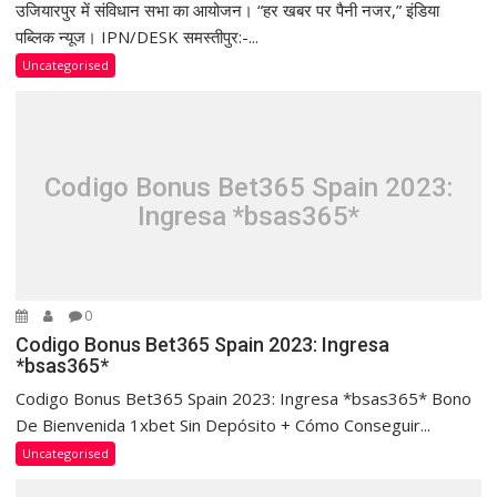
उजियारपुर में संविधान सभा का आयोजन। “हर खबर पर पैनी नजर,” इंडिया
पब्लिक न्यूज। IPN/DESK समस्तीपुर:-...
Uncategorised
Codigo Bonus Bet365 Spain 2023:
Ingresa *bsas365*
0
Codigo Bonus Bet365 Spain 2023: Ingresa
*bsas365*
Codigo Bonus Bet365 Spain 2023: Ingresa *bsas365* Bono
De Bienvenida 1xbet Sin Depósito + Cómo Conseguir...
Uncategorised