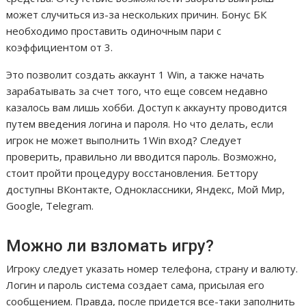
может случиться из-за нескольких причин. Бонус БК
необходимо проставить одиночным пари с
коэффициентом от 3.
Это позволит создать аккаунт 1 Win, а также начать
зарабатывать за счет того, что еще совсем недавно
казалось вам лишь хобби. Доступ к аккаунту проводится
путем введения логина и пароля. Но что делать, если
игрок не может выполнить 1Win вход? Следует
проверить, правильно ли вводится пароль. Возможно,
стоит пройти процедуру восстановления. Беттору
доступны ВКонтакте, Одноклассники, Яндекс, Мой Мир,
Google, Telegram.
Можно ли взломать игру?
Игроку следует указать номер телефона, страну и валюту.
Логин и пароль система создает сама, присылая его
сообщением. Правда, после придется все-таки заполнить