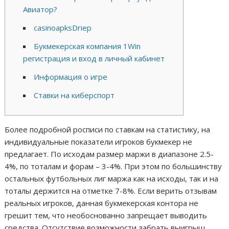
Авиатор?
casinoapksDriep
Букмекерская компания 1Win
регистрация и вход в личный кабинет
Информация о игре
Ставки на киберспорт
Более подробной росписи по ставкам на статистику, на
индивидуальные показатели игроков букмекер не
предлагает. По исходам размер маржи в диапазоне 2.5-
4%, по тоталам и форам – 3-4%. При этом по большинству
остальных футбольных лиг маржа как на исходы, так и на
тоталы держится на отметке 7-8%. Если верить отзывам
реальных игроков, данная букмекерская контора не
грешит тем, что необоснованно запрещает выводить
средства. Отсутствие возможности забрать выигрыш