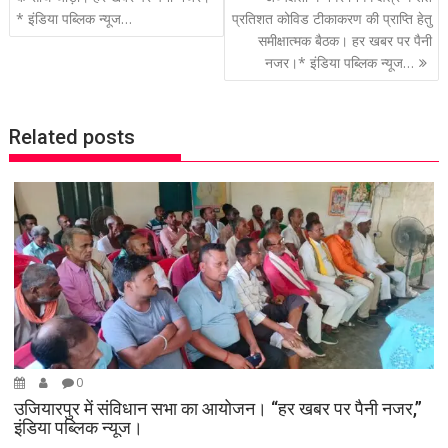
o
* इंडिया पब्लिक न्यूज…
प्रतिशत कोविड टीकाकरण की प्राप्ति हेतु
s
समीक्षात्मक बैठक। हर खबर पर पैनी
t
नजर।* इंडिया पब्लिक न्यूज…
n
a
v
Related posts
i
g
a
t
i
o
n
0
उजियारपुर में संविधान सभा का आयोजन। “हर खबर पर पैनी नजर,”
इंडिया पब्लिक न्यूज।