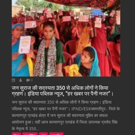
0
जन सुराज की सदस्यता 350 से अधिक लोगों ने किया
ग्रहण। इंडिया पब्लिक न्यूज, “हर खबर पर पैनी नजर”।
जन सुराज की सदस्यता 350 से अधिक लोगों ने किया ग्रहण। इंडिया
पब्लिक न्यूज, “हर खबर पर पैनी नजर”। IPND/ESKसमस्तीपुर:- जिले के
कल्याणपुर प्रखंड क्षेत्र में जन सुराज की सदस्यता मुहिम का सफल
आयोजन हुआ। वहीं आज कल्याणपुर प्रखंड में जिला उपाध्यक्ष प्रमोद सिंह
के नेतृत्व में 350...