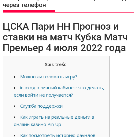
через телефон
ЦСКА Пари НН Прогноз и
ставки на матч Кубка Матч
Премьер 4 июля 2022 года
Spis treści
Можно ли взломать игру?
in вход в личный кабинет: что делать,
если войти не получается?
Служба поддержки
Как играть на реальные деньги в
онлайн казино Pin Up
Как посмотреть историю раундов