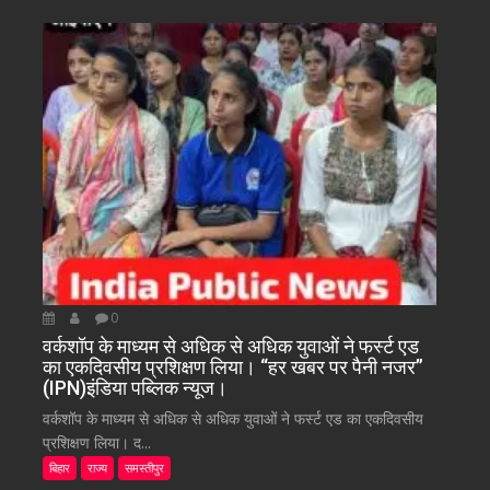
0
वर्कशॉप के माध्यम से अधिक से अधिक युवाओं ने फर्स्ट एड
का एकदिवसीय प्रशिक्षण लिया। “हर खबर पर पैनी नजर”
(IPN)इंडिया पब्लिक न्यूज।
वर्कशॉप के माध्यम से अधिक से अधिक युवाओं ने फर्स्ट एड का एकदिवसीय
प्रशिक्षण लिया। द...
बिहार
राज्य
समस्तीपुर