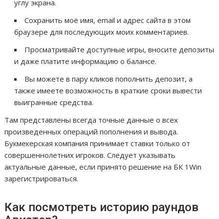
углу экрана.
Сохранить моё имя, email и адрес сайта в этом
браузере для последующих моих комментариев.
Просматривайте доступные игры, вносите депозиты
и даже платите информацию о балансе.
Вы можете в пару кликов пополнить депозит, а
также имеете возможность в краткие сроки вывести
выигранные средства.
Там представлены всегда точные данные о всех
произведенных операций пополнения и вывода.
Букмекерская компания принимает ставки только от
совершеннолетних игроков. Следует указывать
актуальные данные, если принято решение на БК 1Win
зарегистрироваться.
Как посмотреть историю раундов