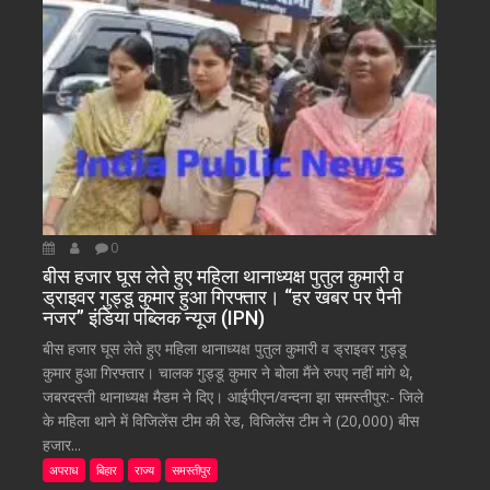
0
बीस हजार घूस लेते हुए महिला थानाध्यक्ष पुतुल कुमारी व
ड्राइवर गुड्डू कुमार हुआ गिरफ्तार। “हर खबर पर पैनी
नजर” इंडिया पब्लिक न्यूज (IPN)
बीस हजार घूस लेते हुए महिला थानाध्यक्ष पुतुल कुमारी व ड्राइवर गुड्डू
कुमार हुआ गिरफ्तार। चालक गुड्डू कुमार ने बोला मैंने रुपए नहीं मांगे थे,
जबरदस्ती थानाध्यक्ष मैडम ने दिए। आईपीएन/वन्दना झा समस्तीपुर:- जिले
के महिला थाने में विजिलेंस टीम की रेड, विजिलेंस टीम ने (20,000) बीस
हजार...
अपराध
बिहार
राज्य
समस्तीपुर