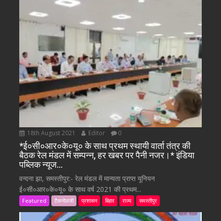
18th August 2021
Editor
0
*ई०सी०आर०के०यू० के साथ प्रथम स्थायी वार्ता तंत्र की
बैठक रेल मंडल में सम्पन्न, हर खबर पर पैनी नजर।* इंडिया
पब्लिक न्यूज…
वन्दना झा, समस्तीपुर:- रेल मंडल में मान्यता प्राप्त यूनियन
ई०सी०आर०के०यू० के साथ वर्ष 2021 की प्रथम...
Featured
टैकनोलजी
प्रशासन
बिहार
राज्य
समस्तीपुर