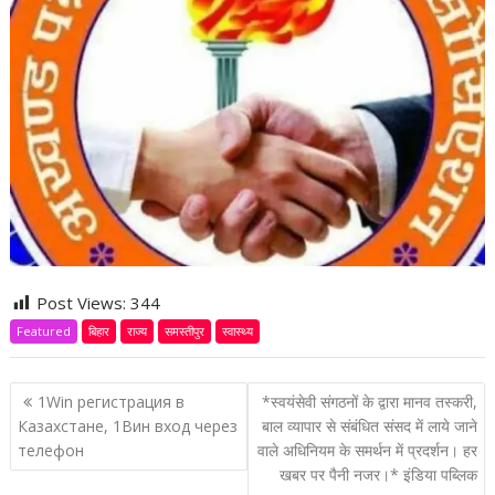
Post Views:
344
Featured
बिहार
राज्य
समस्तीपुर
स्वास्थ्य
P
1Win регистрация в
*स्वयंसेवी संगठनों के द्वारा मानव तस्करी,
o
Казахстане, 1Вин вход через
बाल व्यापार से संबंधित संसद में लाये जाने
телефон
वाले अधिनियम के समर्थन में प्रदर्शन। हर
s
खबर पर पैनी नजर।* इंडिया पब्लिक
t