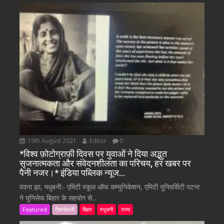
19th August 2021
Editor
0
*विश्व फ़ोटोग्राफ़ी दिवस पर युवाओं ने दिया अद्भुत
सृजनात्मकता और संवेदनशीलता का परिचय, हर खबर पर
पैनी नजर।* इंडिया पब्लिक न्यूज…
वंदना झा, मधुबनी:- एमिटी स्कूल ऑफ कम्युनिकेशन, एमिटी यूनिवर्सिटी पटना
ने यूनिसेफ बिहार के सहयोग से...
Featured
टैकनोलजी
बिहार
मधुबनी
राज्य