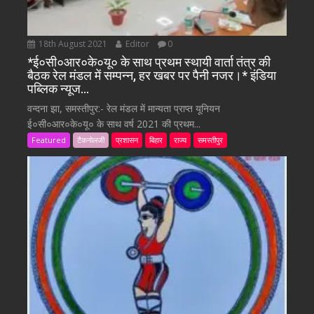
18th August 2021
Editor
0
*ई०सी०आर०के०यू० के साथ प्रथम स्थायी वार्ता तंत्र की
बैठक रेल मंडल में सम्पन्न, हर खबर पर पैनी नजर।* इंडिया
पब्लिक न्यूज…
वन्दना झा, समस्तीपुर:- रेल मंडल में मान्यता प्राप्त यूनियन
ई०सी०आर०के०यू० के साथ वर्ष 2021 की प्रथम...
Featured
टैकनोलजी
प्रशासन
बिहार
राज्य
समस्तीपुर