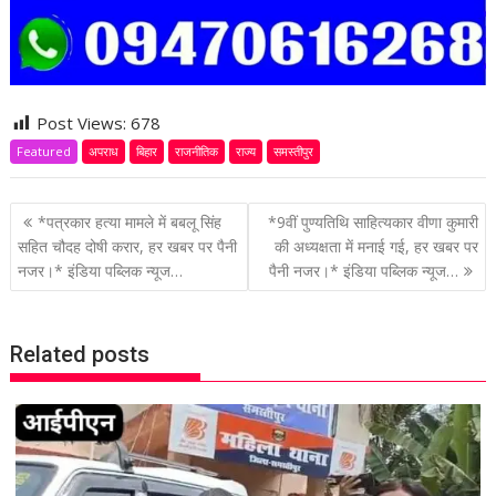
Post Views:
678
Featured
अपराध
बिहार
राजनीतिक
राज्य
समस्तीपुर
P
*पत्रकार हत्या मामले में बबलू सिंह
*9वीं पुण्यतिथि साहित्यकार वीणा कुमारी
o
सहित चौदह दोषी करार, हर खबर पर पैनी
की अध्यक्षता में मनाई गई, हर खबर पर
नजर।* इंडिया पब्लिक न्यूज…
पैनी नजर।* इंडिया पब्लिक न्यूज…
s
t
n
Related posts
a
v
i
g
a