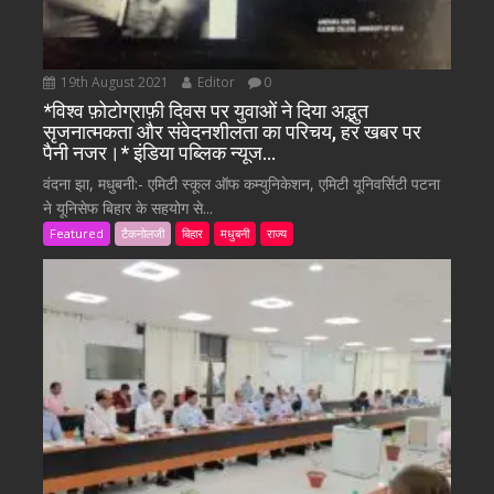
19th August 2021
Editor
0
*विश्व फ़ोटोग्राफ़ी दिवस पर युवाओं ने दिया अद्भुत
सृजनात्मकता और संवेदनशीलता का परिचय, हर खबर पर
पैनी नजर।* इंडिया पब्लिक न्यूज…
वंदना झा, मधुबनी:- एमिटी स्कूल ऑफ कम्युनिकेशन, एमिटी यूनिवर्सिटी पटना
ने यूनिसेफ बिहार के सहयोग से...
Featured
टैकनोलजी
बिहार
मधुबनी
राज्य