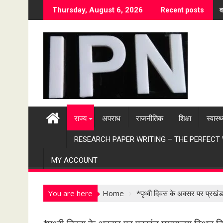
S
व
Thursday, August 6, 2026
Recent posts
k
i
p
t
o
c
o
n
t
राज्य
अपराध
राजनीतिक
शिक्षा
स्वास्थ
e
n
RESEARCH PAPER WRITING – THE PERFECT
t
MY ACCOUNT
You are here
Home
*पृथ्वी दिवस के अवसर पर प्रखंड