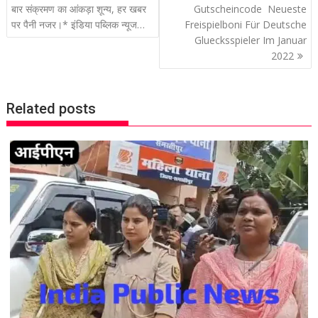
o
बार संक्रमण का आंकड़ा शून्य, हर खबर
Gutscheincode ️ Neueste
पर पैनी नजर।* इंडिया पब्लिक न्यूज…
Freispielboni Für Deutsche
s
Gluecksspieler Im Januar
t
2022
n
a
v
Related posts
i
g
a
t
i
o
n