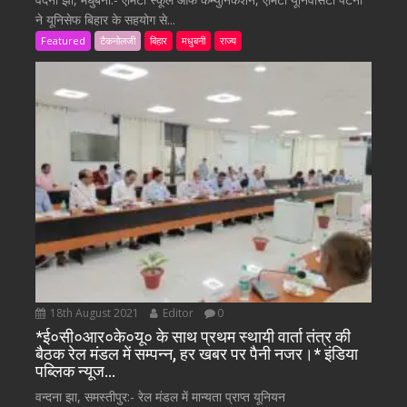
ने यूनिसेफ बिहार के सहयोग से...
Featured
टैकनोलजी
बिहार
मधुबनी
राज्य
18th August 2021
Editor
0
*ई०सी०आर०के०यू० के साथ प्रथम स्थायी वार्ता तंत्र की
बैठक रेल मंडल में सम्पन्न, हर खबर पर पैनी नजर।* इंडिया
पब्लिक न्यूज…
वन्दना झा, समस्तीपुर:- रेल मंडल में मान्यता प्राप्त यूनियन