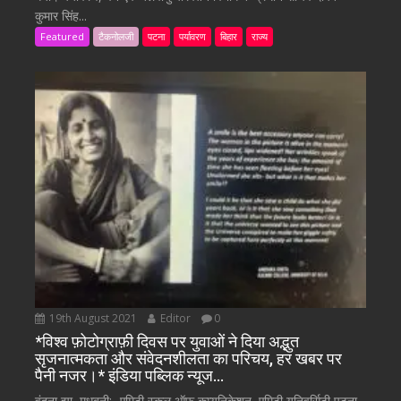
कुमार सिंह...
Featured
टैकनोलजी
पटना
पर्यावरण
बिहार
राज्य
19th August 2021
Editor
0
*विश्व फ़ोटोग्राफ़ी दिवस पर युवाओं ने दिया अद्भुत
सृजनात्मकता और संवेदनशीलता का परिचय, हर खबर पर
पैनी नजर।* इंडिया पब्लिक न्यूज…
वंदना झा, मधुबनी:- एमिटी स्कूल ऑफ कम्युनिकेशन, एमिटी यूनिवर्सिटी पटना