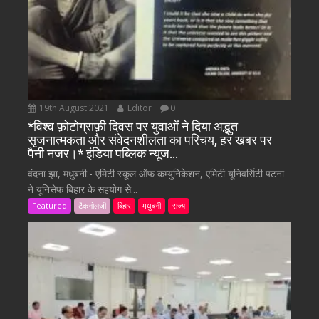
19th August 2021
Editor
0
*विश्व फ़ोटोग्राफ़ी दिवस पर युवाओं ने दिया अद्भुत
सृजनात्मकता और संवेदनशीलता का परिचय, हर खबर पर
पैनी नजर।* इंडिया पब्लिक न्यूज…
वंदना झा, मधुबनी:- एमिटी स्कूल ऑफ कम्युनिकेशन, एमिटी यूनिवर्सिटी पटना
ने यूनिसेफ बिहार के सहयोग से...
Featured
टैकनोलजी
बिहार
मधुबनी
राज्य