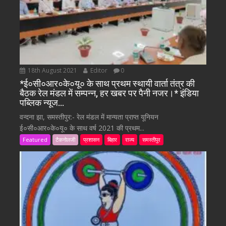
18th August 2021
Editor
0
*ई०सी०आर०के०यू० के साथ प्रथम स्थायी वार्ता तंत्र की
बैठक रेल मंडल में सम्पन्न, हर खबर पर पैनी नजर।* इंडिया
पब्लिक न्यूज…
वन्दना झा, समस्तीपुर:- रेल मंडल में मान्यता प्राप्त यूनियन
ई०सी०आर०के०यू० के साथ वर्ष 2021 की प्रथम...
Featured
टैकनोलजी
प्रशासन
बिहार
राज्य
समस्तीपुर