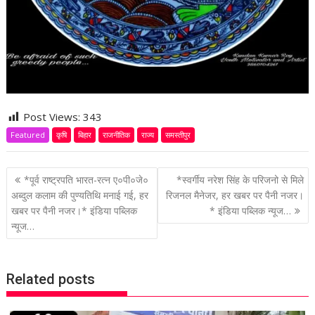
Post Views:
343
Featured
कृषि
बिहार
राजनीतिक
राज्य
समस्तीपुर
P
*पूर्व राष्ट्रपति भारत-रत्न ए०पी०जे०
*स्वर्गीय नरेश सिंह के परिजनो से मिले
o
अब्दुल कलाम की पुण्यतिथि मनाई गई, हर
रिजनल मैनेजर, हर खबर पर पैनी नजर।
खबर पर पैनी नजर।* इंडिया पब्लिक
* इंडिया पब्लिक न्यूज…
s
न्यूज…
t
n
a
Related posts
v
i