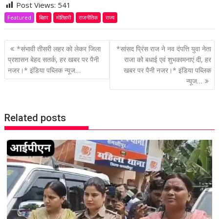
Post Views:
541
Featured
बिहार
मोतिहारी
राजनीतिक
राज्य
P
*संभावी तीसरी लहर को लेकर जिला
*सांसद प्रिंस राज ने नव दंपत्ति युवा नेता
o
प्रशासन बेहद सतर्क, हर खबर पर पैनी
राजा को बधाई एवं शुभकामनाएं दी, हर
नजर।* इंडिया पब्लिक न्यूज…
खबर पर पैनी नजर।* इंडिया पब्लिक
s
न्यूज…
t
n
a
Related posts
v
i
g
a
t
i
o
n