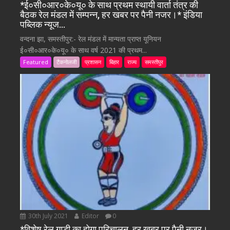
*ई०सी०आर०के०यू० के साथ प्रथम स्थायी वार्ता तंत्र की
बैठक रेल मंडल में सम्पन्न, हर खबर पर पैनी नजर।* इंडिया
पब्लिक न्यूज…
वन्दना झा, समस्तीपुर:- रेल मंडल में मान्यता प्राप्त यूनियन
ई०सी०आर०के०यू० के साथ वर्ष 2021 की प्रथम...
Featured
टैकनोलजी
प्रशासन
बिहार
राज्य
समस्तीपुर
30th July 2021
Editor
0
*विशेष रेल गाड़ी का होगा परिचालन, हर खबर पर पैनी नजर।