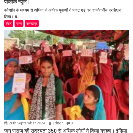
पब्लिक न्यूज।
वर्कशॉप के माध्यम से अधिक से अधिक युवाओं ने फर्स्ट एड का एकदिवसीय प्रशिक्षण
लिया। द...
बिहार
राज्य
समस्तीपुर
20th September 2024
Editor
0
जन सुराज की सदस्यता 350 से अधिक लोगों ने किया ग्रहण। इंडिया