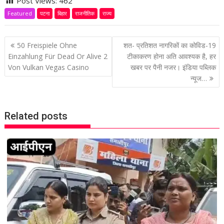
Post Views:
462
Featured
पटना
बिहार
राजनीतिक
राज्य
P
50 Freispiele Ohne
शत- प्रतिशत नागरिकों का कोविड-19
o
Einzahlung Für Dead Or Alive 2
टीकाकरण होना अति आवश्यक है, हर
Von Vulkan Vegas Casino
खबर पर पैनी नजर। इंडिया पब्लिक
s
न्यूज…
t
n
a
Related posts
v
i
g
a
t
i
o
n