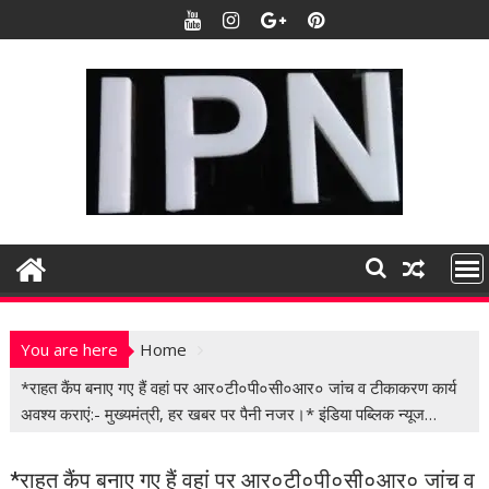
S
k
i
p
t
o
c
o
n
t
e
n
t
You are here
Home
*राहत कैंप बनाए गए हैं वहां पर आर०टी०पी०सी०आर० जांच व टीकाकरण कार्य
अवश्य कराएं:- मुख्यमंत्री, हर खबर पर पैनी नजर।* इंडिया पब्लिक न्यूज…
*राहत कैंप बनाए गए हैं वहां पर आर०टी०पी०सी०आर० जांच व