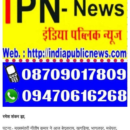
रमेश शंकर झा,
पटना:- मुख्यमंत्री नीतीष कुमार ने आज बेगूसराय, खगड़िया, भागलपुर, मधेपुरा,