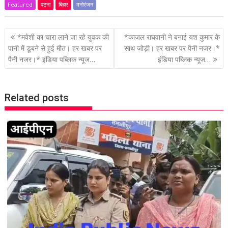
Featured
पटना
बिहार
मनोरंजन
P
*मवेशी का चारा लाने जा रहे युवक की
*काजल राघवानी ने बनाई यश कुमार के
o
पानी में डूबने से हुई मौत। हर खबर पर
साथ जोड़ी। हर खबर पर पैनी नजर।*
पैनी नजर।* इंडिया पब्लिक न्यूज…
इंडिया पब्लिक न्यूज…
s
t
n
Related posts
a
v
i
g
a
t
i
o
n