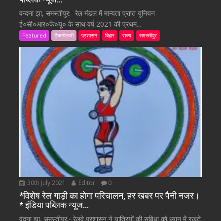
वन्दना झा, समस्तीपुर:- रेल मंडल में मान्यता प्राप्त यूनियन
ई०सी०आर०के०यू० के साथ वर्ष 2021 की प्रथम...
Featured
टैकनोलजी
प्रशासन
बिहार
राज्य
समस्तीपुर
30th July 2021
Editor
0
*विशेष रेल गाड़ी का होगा परिचालन, हर खबर पर पैनी नजर।
* इंडिया पब्लिक न्यूज…
वंदना झा, समस्तीपुर:- रेलवे प्रशासन ने यात्रियों की सुबिधा को ध्यान में रखते