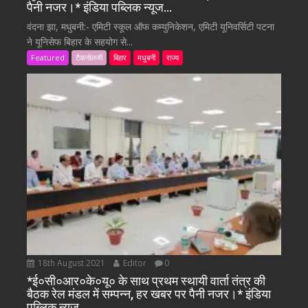
पैनी नजर।* इंडिया पब्लिक न्यूज…
वंदना झा, मधुबनी:- एमिटी स्कूल ऑफ कम्युनिकेशन, एमिटी यूनिवर्सिटी पटना
ने यूनिसेफ बिहार के सहयोग से...
Featured
टैकनोलजी
बिहार
मधुबनी
राज्य
18th August 2021
Editor
0
*ई०सी०आर०के०यू० के साथ प्रथम स्थायी वार्ता तंत्र की
बैठक रेल मंडल में सम्पन्न, हर खबर पर पैनी नजर।* इंडिया
पब्लिक न्यूज…