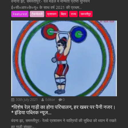
वन्दना झा, समस्तीपुर:- रेल मंडल में मान्यता प्राप्त यूनियन
ई०सी०आर०के०यू० के साथ वर्ष 2021 की प्रथम...
Featured
टैकनोलजी
प्रशासन
बिहार
राज्य
समस्तीपुर
30th July 2021
Editor
0
*विशेष रेल गाड़ी का होगा परिचालन, हर खबर पर पैनी नजर।
* इंडिया पब्लिक न्यूज…
वंदना झा, समस्तीपुर:- रेलवे प्रशासन ने यात्रियों की सुबिधा को ध्यान में रखते
हुए गाड़ी संख्या:-...