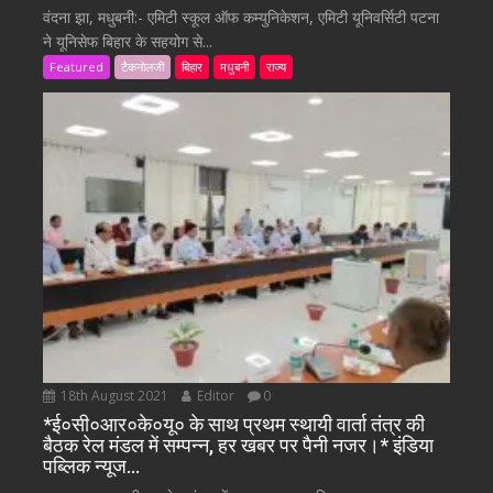
वंदना झा, मधुबनी:- एमिटी स्कूल ऑफ कम्युनिकेशन, एमिटी यूनिवर्सिटी पटना
ने यूनिसेफ बिहार के सहयोग से...
Featured
टैकनोलजी
बिहार
मधुबनी
राज्य
18th August 2021
Editor
0
*ई०सी०आर०के०यू० के साथ प्रथम स्थायी वार्ता तंत्र की
बैठक रेल मंडल में सम्पन्न, हर खबर पर पैनी नजर।* इंडिया
पब्लिक न्यूज…