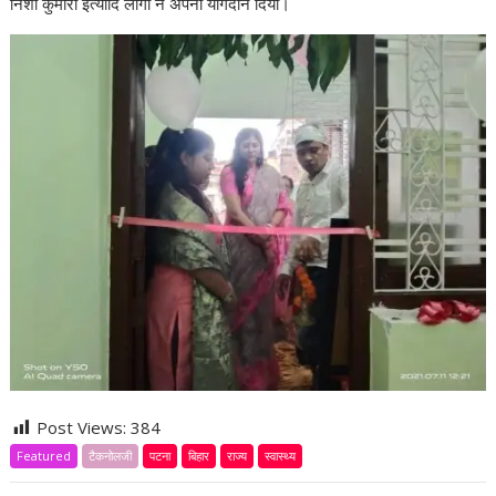
निशा कुमारी इत्यादि लोगों ने अपना योगदान दिया।
Post Views:
384
Featured
टैकनोलजी
पटना
बिहार
राज्य
स्वास्थ्य