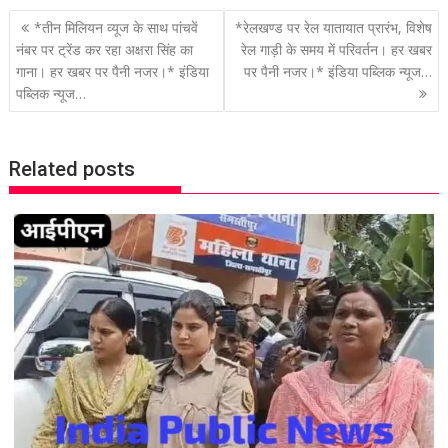
P
*तीन मिलियन व्‍यूज के साथ पांचवें
*रेलखण्ड पर रेल यातायात प्रारंभ, विशेष
o
नंबर पर ट्रेंड कर रहा अक्षरा सिंह का
रेल गाड़ी के समय में परिवर्तन। हर खबर
गाना। हर खबर पर पैनी नजर।* इंडिया
पर पैनी नजर।* इंडिया पब्लिक न्यूज…
s
पब्लिक न्यूज…
t
n
a
Related posts
v
i
g
a
t
i
o
n