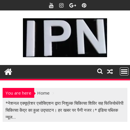
S
k
i
p
t
o
c
o
n
t
e
n
t
You are here
Home
*नेशनल एक्यूप्रेशर एसोसिएशन द्वारा निशुल्क चिकित्सा शिविर सह फिजियोथेरेपी
चिकित्सा केंद्र का हुआ उद्घाटन। हर खबर पर पैनी नजर।* इंडिया पब्लिक
न्यूज…