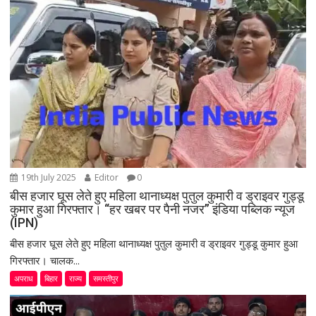
t
i
o
n
19th July 2025
Editor
0
बीस हजार घूस लेते हुए महिला थानाध्यक्ष पुतुल कुमारी व ड्राइवर गुड्डू
कुमार हुआ गिरफ्तार। “हर खबर पर पैनी नजर” इंडिया पब्लिक न्यूज
(IPN)
बीस हजार घूस लेते हुए महिला थानाध्यक्ष पुतुल कुमारी व ड्राइवर गुड्डू कुमार हुआ
गिरफ्तार। चालक...
अपराध
बिहार
राज्य
समस्तीपुर