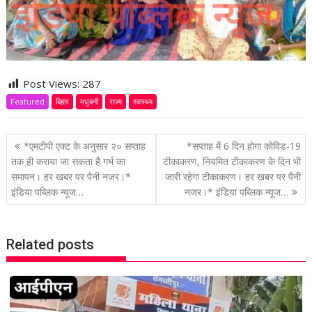
Post Views:
287
Featured
बिहार
मधुबनी
राज्य
स्वास्थ्य
P
*एमटीपी एक्ट के अनुसार २० सप्ताह
*सप्ताह में 6 दिन होगा कोविड-19
o
तक ही कराया जा सकता है गर्भ का
टीकाकरण, नियमित टीकाकरण के दिन भी
समापन। हर खबर पर पैनी नजर।*
जारी रहेगा टीकाकरण। हर खबर पर पैनी
s
इंडिया पब्लिक न्यूज…
नजर।* इंडिया पब्लिक न्यूज…
t
n
a
Related posts
v
i
g
a