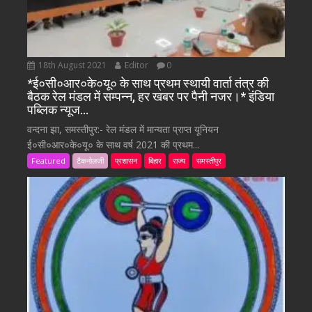
18th August 2021
Editor
0
*ई०सी०आर०के०यू० के साथ प्रथम स्थायी वार्ता तंत्र की
बैठक रेल मंडल में सम्पन्न, हर खबर पर पैनी नजर।* इंडिया
पब्लिक न्यूज…
वन्दना झा, समस्तीपुर:- रेल मंडल में मान्यता प्राप्त यूनियन
ई०सी०आर०के०यू० के साथ वर्ष 2021 की प्रथम...
Featured
टैकनोलजी
प्रशासन
बिहार
राज्य
समस्तीपुर