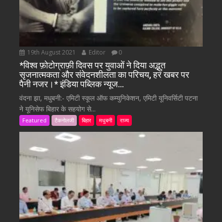
19th August 2021
Editor
0
*विश्व फ़ोटोग्राफ़ी दिवस पर युवाओं ने दिया अद्भुत
सृजनात्मकता और संवेदनशीलता का परिचय, हर खबर पर
पैनी नजर।* इंडिया पब्लिक न्यूज…
वंदना झा, मधुबनी:- एमिटी स्कूल ऑफ कम्युनिकेशन, एमिटी यूनिवर्सिटी पटना
ने यूनिसेफ बिहार के सहयोग से...
Featured
टैकनोलजी
बिहार
मधुबनी
राज्य