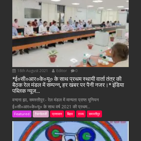
18th August 2021
Editor
0
*ई०सी०आर०के०यू० के साथ प्रथम स्थायी वार्ता तंत्र की
बैठक रेल मंडल में सम्पन्न, हर खबर पर पैनी नजर।* इंडिया
पब्लिक न्यूज…
वन्दना झा, समस्तीपुर:- रेल मंडल में मान्यता प्राप्त यूनियन
ई०सी०आर०के०यू० के साथ वर्ष 2021 की प्रथम...
Featured
टैकनोलजी
प्रशासन
बिहार
राज्य
समस्तीपुर