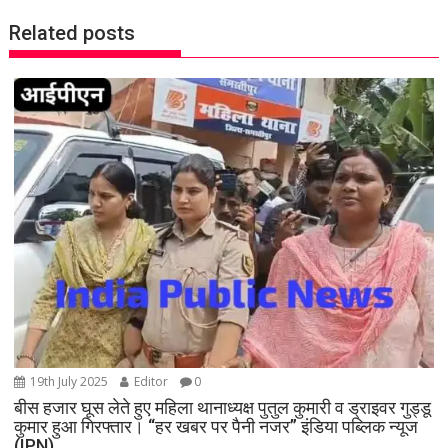
a
Related posts
v
i
g
a
t
i
o
n
19th July 2025
Editor
0
बीस हजार घूस लेते हुए महिला थानाध्यक्ष पुतुल कुमारी व ड्राइवर गुड्डू
कुमार हुआ गिरफ्तार। “हर खबर पर पैनी नजर” इंडिया पब्लिक न्यूज
(IPN)