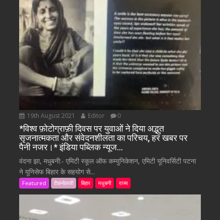
19th August 2021
Editor
0
*विश्व फ़ोटोग्राफ़ी दिवस पर युवाओं ने दिया अद्भुत
सृजनात्मकता और संवेदनशीलता का परिचय, हर खबर पर
पैनी नजर।* इंडिया पब्लिक न्यूज…
वंदना झा, मधुबनी:- एमिटी स्कूल ऑफ कम्युनिकेशन, एमिटी यूनिवर्सिटी पटना
ने यूनिसेफ बिहार के सहयोग से...
Featured
टैकनोलजी
बिहार
मधुबनी
राज्य