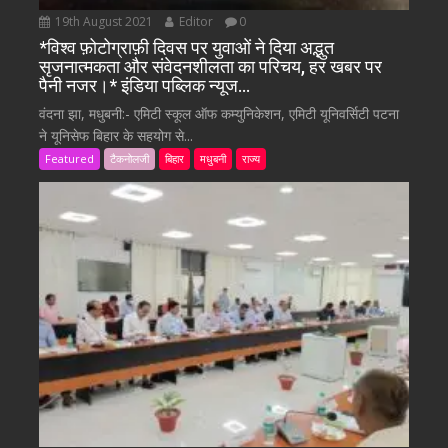
19th August 2021
Editor
0
*विश्व फ़ोटोग्राफ़ी दिवस पर युवाओं ने दिया अद्भुत
सृजनात्मकता और संवेदनशीलता का परिचय, हर खबर पर
पैनी नजर।* इंडिया पब्लिक न्यूज…
वंदना झा, मधुबनी:- एमिटी स्कूल ऑफ कम्युनिकेशन, एमिटी यूनिवर्सिटी पटना
ने यूनिसेफ बिहार के सहयोग से...
Featured
टैकनोलजी
बिहार
मधुबनी
राज्य