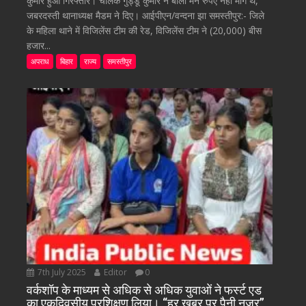
कुमार हुआ गिरफ्तार। चालक गुड्डू कुमार ने बोला मैंने रुपए नहीं मांगे थे,
जबरदस्ती थानाध्यक्ष मैडम ने दिए। आईपीएन/वन्दना झा समस्तीपुर:- जिले
के महिला थाने में विजिलेंस टीम की रेड, विजिलेंस टीम ने (20,000) बीस
हजार...
अपराध
बिहार
राज्य
समस्तीपुर
7th July 2025
Editor
0
वर्कशॉप के माध्यम से अधिक से अधिक युवाओं ने फर्स्ट एड
का एकदिवसीय प्रशिक्षण लिया। “हर खबर पर पैनी नजर”