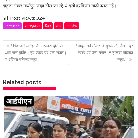
झट्टा लेकर माधोपुर यादव टोल जा रहे थे इसी दरमियान गाड़ी पलट गई।
Post Views:
324
Featured
घटना/दुर्घटना
बिहार
राज्य
समस्तीपुर
P
*विद्यापति मन्दिर के सरकारी होने से
*वाहन की ठोकर से युवक की मौत। हर
o
आम जन हर्षित। हर खबर पर पैनी नजर।
खबर पर पैनी नजर।* इंडिया पब्लिक
* इंडिया पब्लिक न्यूज….
न्यूज…
s
t
n
Related posts
a
v
i
g
a
t
i