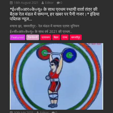
18th August 2021
Editor
0
*ई०सी०आर०के०यू० के साथ प्रथम स्थायी वार्ता तंत्र की
बैठक रेल मंडल में सम्पन्न, हर खबर पर पैनी नजर।* इंडिया
पब्लिक न्यूज…
वन्दना झा, समस्तीपुर:- रेल मंडल में मान्यता प्राप्त यूनियन
ई०सी०आर०के०यू० के साथ वर्ष 2021 की प्रथम...
Featured
टैकनोलजी
प्रशासन
बिहार
राज्य
समस्तीपुर
30th July 2021
Editor
0