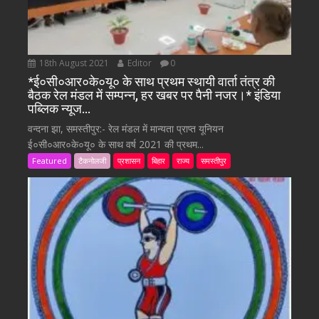
18th August 2021
Editor
0
*ई०सी०आर०के०यू० के साथ प्रथम स्थायी वार्ता तंत्र की
बैठक रेल मंडल में सम्पन्न, हर खबर पर पैनी नजर।* इंडिया
पब्लिक न्यूज…
वन्दना झा, समस्तीपुर:- रेल मंडल में मान्यता प्राप्त यूनियन
ई०सी०आर०के०यू० के साथ वर्ष 2021 की प्रथम...
Featured
टैकनोलजी
प्रशासन
बिहार
राज्य
समस्तीपुर