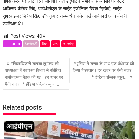
वापस करने पर लौटा दिया जायेगा। वहीं उद्घाटन समारोह के अवसर पर स्टेट
आफिसर वीरेंद्र सिंह, आईओसीएल के साईट इंजीनियर विवेक त्रिवेदी, साईट
सुपरवाइजर शिरीष सिंह, डॉ० कुमार राज्यवर्धन समेत कई अधिकारी एव कर्मचारी
उपस्थित थे।
Post Views:
404
Featured
टैकनोलजी
बिहार
राज्य
समस्तीपुर
P
*जिलाधिकारी शशांक शुभंकर की
*पुलिस ने शराब के साथ एक धंधेबाज को
o
अध्यक्षता में स्वास्थ्य विभाग से संबंधित
किया गिरफ्तार। हर खबर पर पैनी नजर।
समीक्षात्मक बैठक की गई। हर खबर पर
* इंडिया पब्लिक न्यूज….
s
पैनी नजर।* इंडिया पब्लिक न्यूज….
t
n
a
Related posts
v
i
g
a