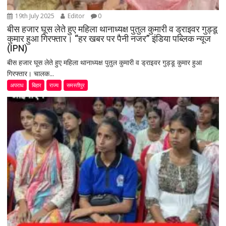
19th July 2025
Editor
0
बीस हजार घूस लेते हुए महिला थानाध्यक्ष पुतुल कुमारी व ड्राइवर गुड्डू
कुमार हुआ गिरफ्तार। “हर खबर पर पैनी नजर” इंडिया पब्लिक न्यूज
(IPN)
बीस हजार घूस लेते हुए महिला थानाध्यक्ष पुतुल कुमारी व ड्राइवर गुड्डू कुमार हुआ
गिरफ्तार। चालक...
अपराध
बिहार
राज्य
समस्तीपुर