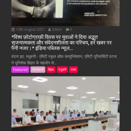
19th August 2021
Editor
0
*विश्व फ़ोटोग्राफ़ी दिवस पर युवाओं ने दिया अद्भुत
सृजनात्मकता और संवेदनशीलता का परिचय, हर खबर पर
पैनी नजर।* इंडिया पब्लिक न्यूज…
वंदना झा, मधुबनी:- एमिटी स्कूल ऑफ कम्युनिकेशन, एमिटी यूनिवर्सिटी पटना
ने यूनिसेफ बिहार के सहयोग से...
Featured
टैकनोलजी
बिहार
मधुबनी
राज्य