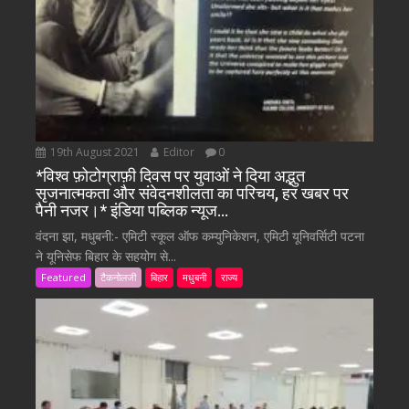
19th August 2021
Editor
0
*विश्व फ़ोटोग्राफ़ी दिवस पर युवाओं ने दिया अद्भुत
सृजनात्मकता और संवेदनशीलता का परिचय, हर खबर पर
पैनी नजर।* इंडिया पब्लिक न्यूज…
वंदना झा, मधुबनी:- एमिटी स्कूल ऑफ कम्युनिकेशन, एमिटी यूनिवर्सिटी पटना
ने यूनिसेफ बिहार के सहयोग से...
Featured
टैकनोलजी
बिहार
मधुबनी
राज्य