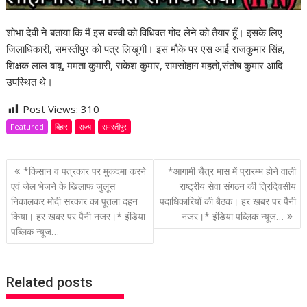
शोभा देवी ने बताया कि मैं इस बच्ची को विधिवत गोद लेने को तैयार हूँ। इसके लिए
जिलाधिकारी, समस्तीपुर को पत्र लिखूंगी। इस मौके पर एस आई राजकुमार सिंह,
शिक्षक लाल बाबू, ममता कुमारी, राकेश कुमार, रामसोहाग महतो,संतोष कुमार आदि
उपस्थित थे।
Post Views:
310
Featured
बिहार
राज्य
समस्तीपुर
P
*किसान व पत्रकार पर मुकदमा करने
*आगामी चैत्र मास में प्रारम्भ होने वाली
o
एवं जेल भेजने के खिलाफ जुलूस
राष्ट्रीय सेवा संगठन की त्रिदिवसीय
निकालकर मोदी सरकार का पूतला दहन
पदाधिकारियों की बैठक। हर खबर पर पैनी
s
किया। हर खबर पर पैनी नजर।* इंडिया
नजर।* इंडिया पब्लिक न्यूज…
t
पब्लिक न्यूज…
n
a
v
Related posts
i