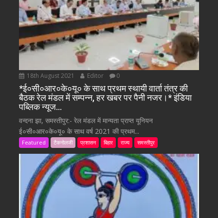
18th August 2021
Editor
0
*ई०सी०आर०के०यू० के साथ प्रथम स्थायी वार्ता तंत्र की
बैठक रेल मंडल में सम्पन्न, हर खबर पर पैनी नजर।* इंडिया
पब्लिक न्यूज…
वन्दना झा, समस्तीपुर:- रेल मंडल में मान्यता प्राप्त यूनियन
ई०सी०आर०के०यू० के साथ वर्ष 2021 की प्रथम...
Featured
टैकनोलजी
प्रशासन
बिहार
राज्य
समस्तीपुर