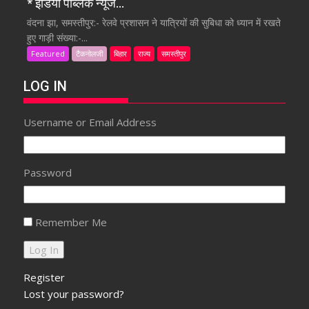
* इंडिया पब्लिक न्यूज…
वंदना झा, समस्तीपुर:- रेलवे प्रशासन ने यात्रियों की सुबिधा को ध्यान में रखते
हुए गाड़ी संख्या:-...
Featured
टैकनोलजी
बिहार
राज्य
समस्तीपुर
LOG IN
Username or Email Address
Password
Remember Me
Register
Lost your password?