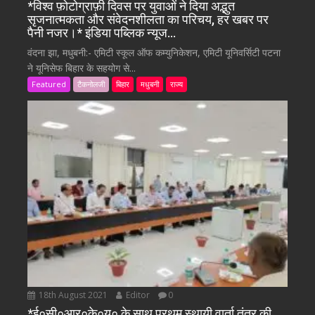
*विश्व फ़ोटोग्राफ़ी दिवस पर युवाओं ने दिया अद्भुत
सृजनात्मकता और संवेदनशीलता का परिचय, हर खबर पर
पैनी नजर।* इंडिया पब्लिक न्यूज…
वंदना झा, मधुबनी:- एमिटी स्कूल ऑफ कम्युनिकेशन, एमिटी यूनिवर्सिटी पटना
ने यूनिसेफ बिहार के सहयोग से...
Featured
टैकनोलजी
बिहार
मधुबनी
राज्य
18th August 2021
Editor
0
*ई०सी०आर०के०यू० के साथ प्रथम स्थायी वार्ता तंत्र की