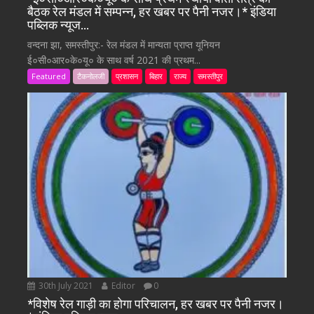
बैठक रेल मंडल में सम्पन्न, हर खबर पर पैनी नजर।* इंडिया
पब्लिक न्यूज…
वन्दना झा, समस्तीपुर:- रेल मंडल में मान्यता प्राप्त यूनियन
ई०सी०आर०के०यू० के साथ वर्ष 2021 की प्रथम...
Featured
टैकनोलजी
प्रशासन
बिहार
राज्य
समस्तीपुर
30th July 2021
Editor
0
*विशेष रेल गाड़ी का होगा परिचालन, हर खबर पर पैनी नजर।