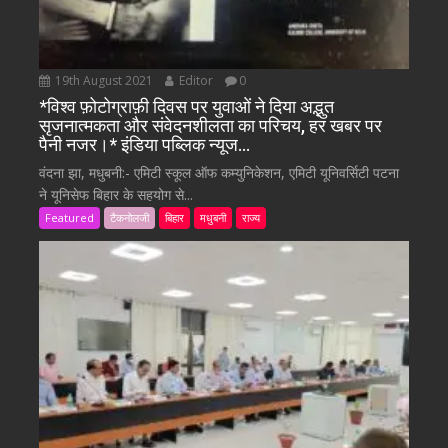
19th August 2021
Editor
0
*विश्व फ़ोटोग्राफ़ी दिवस पर युवाओं ने दिया अद्भुत
सृजनात्मकता और संवेदनशीलता का परिचय, हर खबर पर
पैनी नजर।* इंडिया पब्लिक न्यूज…
वंदना झा, मधुबनी:- एमिटी स्कूल ऑफ कम्युनिकेशन, एमिटी यूनिवर्सिटी पटना
ने यूनिसेफ बिहार के सहयोग से...
Featured
टैकनोलजी
बिहार
मधुबनी
राज्य