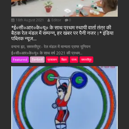
18th August 2021
Editor
0
*ई०सी०आर०के०यू० के साथ प्रथम स्थायी वार्ता तंत्र की
बैठक रेल मंडल में सम्पन्न, हर खबर पर पैनी नजर।* इंडिया
पब्लिक न्यूज…
वन्दना झा, समस्तीपुर:- रेल मंडल में मान्यता प्राप्त यूनियन
ई०सी०आर०के०यू० के साथ वर्ष 2021 की प्रथम...
Featured
टैकनोलजी
प्रशासन
बिहार
राज्य
समस्तीपुर