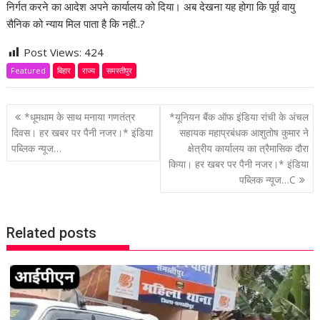
निर्गत करने का आदेश अपने कार्यालय को दिया। अब देखना यह होगा कि पूर्व वायु
सैनिक को न्याय मिल पाता है कि नही..?
Post Views:
424
Featured
बिहार
राज्य
समस्तीपुर
P
*धूमधाम के साथ मनाया गणतंत्र
*यूनियन बैंक ऑफ इंडिया रांची के अंचल
o
दिवस। हर खबर पर पैनी नजर।* इंडिया
सहायक महाप्रबंधक आशुतोष कुमार ने
पब्लिक न्यूज…
क्षेत्रीय कार्यालय का त्रैमासिक दौरा
s
किया। हर खबर पर पैनी नजर।* इंडिया
t
पब्लिक न्यूज…C
n
a
v
Related posts
i
g
a
t