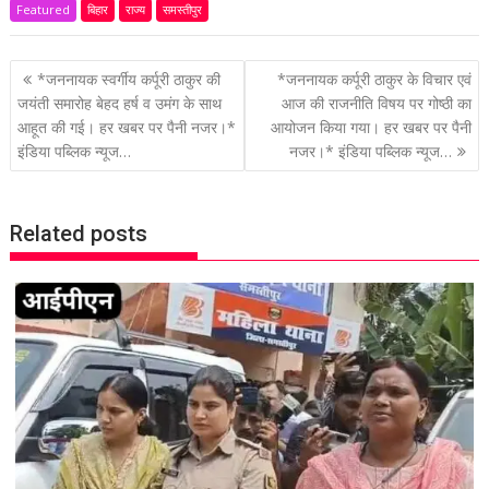
Featured
बिहार
राज्य
समस्तीपुर
P
*जननायक स्वर्गीय कर्पूरी ठाकुर की
*जननायक कर्पूरी ठाकुर के विचार एवं
o
जयंती समारोह बेहद हर्ष व उमंग के साथ
आज की राजनीति विषय पर गोष्ठी का
आहूत की गई। हर खबर पर पैनी नजर।*
आयोजन किया गया। हर खबर पर पैनी
s
इंडिया पब्लिक न्यूज…
नजर।* इंडिया पब्लिक न्यूज…
t
n
a
Related posts
v
i
g
a
t
i
o
n