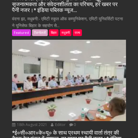
सृजनात्मकता और संवेदनशीलता का परिचय, हर खबर पर
पैनी नजर।* इंडिया पब्लिक न्यूज…
वंदना झा, मधुबनी:- एमिटी स्कूल ऑफ कम्युनिकेशन, एमिटी यूनिवर्सिटी पटना
ने यूनिसेफ बिहार के सहयोग से...
Featured
टैकनोलजी
बिहार
मधुबनी
राज्य
18th August 2021
Editor
0
*ई०सी०आर०के०यू० के साथ प्रथम स्थायी वार्ता तंत्र की