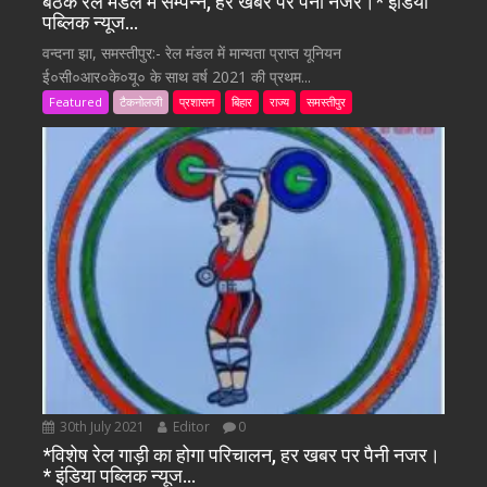
बैठक रेल मंडल में सम्पन्न, हर खबर पर पैनी नजर।* इंडिया
पब्लिक न्यूज…
वन्दना झा, समस्तीपुर:- रेल मंडल में मान्यता प्राप्त यूनियन
ई०सी०आर०के०यू० के साथ वर्ष 2021 की प्रथम...
Featured
टैकनोलजी
प्रशासन
बिहार
राज्य
समस्तीपुर
30th July 2021
Editor
0
*विशेष रेल गाड़ी का होगा परिचालन, हर खबर पर पैनी नजर।
* इंडिया पब्लिक न्यूज…