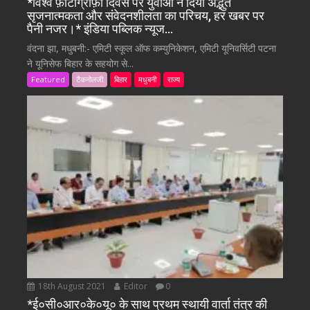
*विश्व फ़ोटोग्राफ़ी दिवस पर युवाओं ने दिया अद्भुत
सृजनात्मकता और संवेदनशीलता का परिचय, हर खबर पर
पैनी नजर।* इंडिया पब्लिक न्यूज…
वंदना झा, मधुबनी:- एमिटी स्कूल ऑफ कम्युनिकेशन, एमिटी यूनिवर्सिटी पटना
ने यूनिसेफ बिहार के सहयोग से...
Featured
टैकनोलजी
बिहार
मधुबनी
राज्य
18th August 2021
Editor
0
*ई०सी०आर०के०यू० के साथ प्रथम स्थायी वार्ता तंत्र की