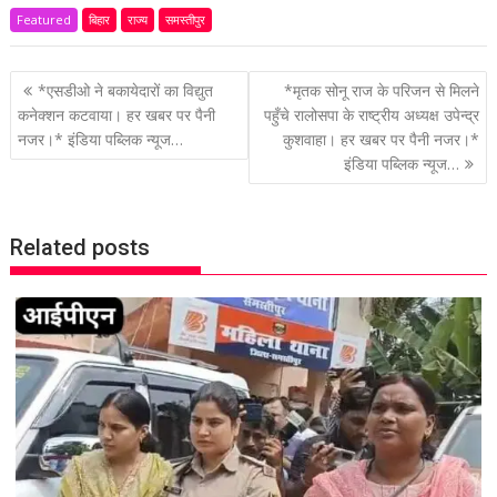
Featured
बिहार
राज्य
समस्तीपुर
P
*एसडीओ ने बकायेदारों का विद्युत
*मृतक सोनू राज के परिजन से मिलने
o
कनेक्शन कटवाया। हर खबर पर पैनी
पहुँचे रालोसपा के राष्ट्रीय अध्यक्ष उपेन्द्र
नजर।* इंडिया पब्लिक न्यूज…
कुशवाहा। हर खबर पर पैनी नजर।*
s
इंडिया पब्लिक न्यूज…
t
n
a
Related posts
v
i
g
a
t
i
o
n