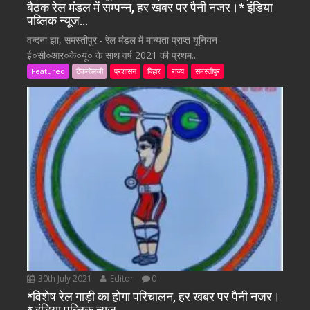
बैठक रेल मंडल में सम्पन्न, हर खबर पर पैनी नजर।* इंडिया
पब्लिक न्यूज…
वन्दना झा, समस्तीपुर:- रेल मंडल में मान्यता प्राप्त यूनियन
ई०सी०आर०के०यू० के साथ वर्ष 2021 की प्रथम...
Featured
टैकनोलजी
प्रशासन
बिहार
राज्य
समस्तीपुर
30th July 2021
Editor
0
*विशेष रेल गाड़ी का होगा परिचालन, हर खबर पर पैनी नजर।
* इंडिया पब्लिक न्यूज…