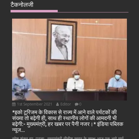
टैकनोलजी
1st September 2021
Editor
0
*इको टूरिजम के विकास से राज्य में आने वाले पर्यटकों की
संख्या तो बढ़ेगी ही, साथ ही स्थानीय लोगों की आमदनी भी
बढ़ेगी:- मुख्यमंत्री, हर खबर पर पैनी नजर।* इंडिया पब्लिक
न्यूज…
रमेश शंकर झा, पटना:- मुख्यमंत्री नीतीश कुमार के समक्ष आज एक अणे मार्ग