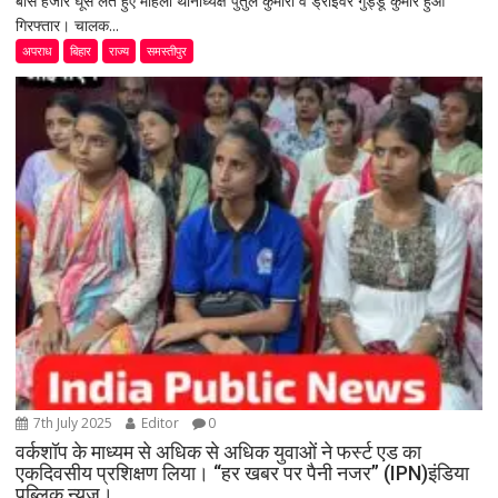
बीस हजार घूस लेते हुए महिला थानाध्यक्ष पुतुल कुमारी व ड्राइवर गुड्डू कुमार हुआ
गिरफ्तार। चालक...
अपराध
बिहार
राज्य
समस्तीपुर
7th July 2025
Editor
0
वर्कशॉप के माध्यम से अधिक से अधिक युवाओं ने फर्स्ट एड का
एकदिवसीय प्रशिक्षण लिया। “हर खबर पर पैनी नजर” (IPN)इंडिया
पब्लिक न्यूज।