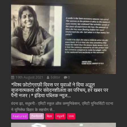
19th August 2021
Editor
0
*विश्व फ़ोटोग्राफ़ी दिवस पर युवाओं ने दिया अद्भुत
सृजनात्मकता और संवेदनशीलता का परिचय, हर खबर पर
पैनी नजर।* इंडिया पब्लिक न्यूज…
वंदना झा, मधुबनी:- एमिटी स्कूल ऑफ कम्युनिकेशन, एमिटी यूनिवर्सिटी पटना
ने यूनिसेफ बिहार के सहयोग से...
Featured
टैकनोलजी
बिहार
मधुबनी
राज्य