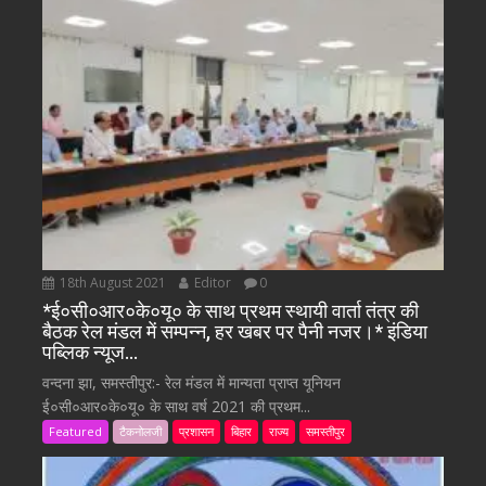
18th August 2021
Editor
0
*ई०सी०आर०के०यू० के साथ प्रथम स्थायी वार्ता तंत्र की
बैठक रेल मंडल में सम्पन्न, हर खबर पर पैनी नजर।* इंडिया
पब्लिक न्यूज…
वन्दना झा, समस्तीपुर:- रेल मंडल में मान्यता प्राप्त यूनियन
ई०सी०आर०के०यू० के साथ वर्ष 2021 की प्रथम...
Featured
टैकनोलजी
प्रशासन
बिहार
राज्य
समस्तीपुर