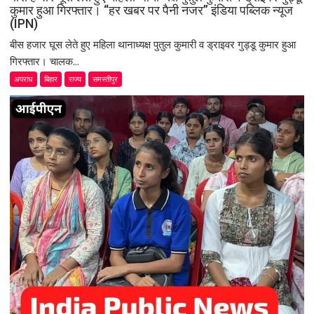
कुमार हुआ गिरफ्तार। “हर खबर पर पैनी नजर” इंडिया पब्लिक न्यूज
(IPN)
बीस हजार घूस लेते हुए महिला थानाध्यक्ष पुतुल कुमारी व ड्राइवर गुड्डू कुमार हुआ
गिरफ्तार। चालक...
अपराध
बिहार
राज्य
समस्तीपुर