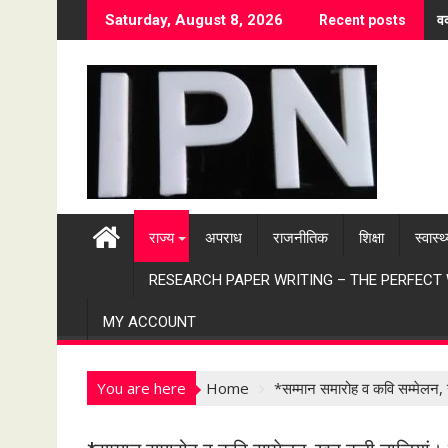
S
वर
Saturday, August 8, 2026
Recent posts
k
i
p
t
o
c
o
n
t
राज्य
अपराध
राजनीतिक
शिक्षा
स्वास्थ
e
n
RESEARCH PAPER WRITING – THE PERFECT
t
MY ACCOUNT
You are here
Home
*सम्मान समारोह व कवि सम्मेलन, 