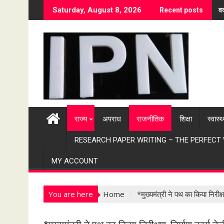
S
वर
Saturday, August 8, 2026
Recent posts
k
i
p
t
o
c
o
n
t
राज्य
अपराध
राजनीतिक
शिक्षा
स्वास्थ
e
n
RESEARCH PAPER WRITING – THE PERFECT
t
MY ACCOUNT
You are here
Home
*मुख्यमंत्री ने पथ का किया निरीक्