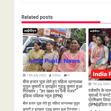
s
t
Related posts
n
a
v
i
g
a
t
i
o
19th July 2025
Editor
0
n
बीस हजार घूस लेते हुए महिला थानाध्यक्ष
7th July 2025
पुतुल कुमारी व ड्राइवर गुड्डू कुमार हुआ
वर्कशॉप के मा
गिरफ्तार। “हर खबर पर पैनी नजर”
युवाओं ने फर्
इंडिया पब्लिक न्यूज (IPN)
प्रशिक्षण लि
बीस हजार घूस लेते हुए महिला थानाध्यक्ष पुतुल
(IPN)इंडिया प
कुमारी व ड्राइवर गुड्डू कुमार हुआ गिरफ्तार।