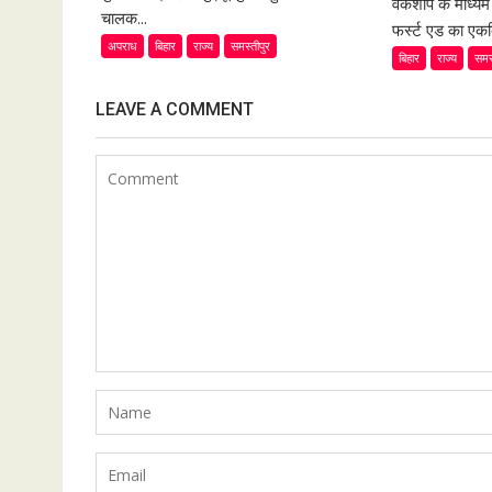
वर्कशॉप के माध्य
चालक...
फर्स्ट एड का एकद
अपराध
बिहार
राज्य
समस्तीपुर
बिहार
राज्य
समस
LEAVE A COMMENT