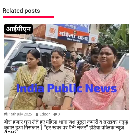
a
Related posts
v
i
g
a
t
i
o
n
19th July 2025
Editor
0
बीस हजार घूस लेते हुए महिला थानाध्यक्ष पुतुल कुमारी व ड्राइवर गुड्डू
कुमार हुआ गिरफ्तार। “हर खबर पर पैनी नजर” इंडिया पब्लिक न्यूज