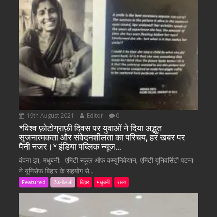
19th August 2021
Editor
0
*विश्व फ़ोटोग्राफ़ी दिवस पर युवाओं ने दिया अद्भुत
सृजनात्मकता और संवेदनशीलता का परिचय, हर खबर पर
पैनी नजर।* इंडिया पब्लिक न्यूज…
वंदना झा, मधुबनी:- एमिटी स्कूल ऑफ कम्युनिकेशन, एमिटी यूनिवर्सिटी पटना
ने यूनिसेफ बिहार के सहयोग से...
Featured
टैकनोलजी
बिहार
मधुबनी
राज्य