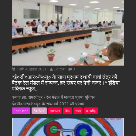
18th August 2021
Editor
0
*ई०सी०आर०के०यू० के साथ प्रथम स्थायी वार्ता तंत्र की
बैठक रेल मंडल में सम्पन्न, हर खबर पर पैनी नजर।* इंडिया
पब्लिक न्यूज…
वन्दना झा, समस्तीपुर:- रेल मंडल में मान्यता प्राप्त यूनियन
ई०सी०आर०के०यू० के साथ वर्ष 2021 की प्रथम...
Featured
टैकनोलजी
प्रशासन
बिहार
राज्य
समस्तीपुर