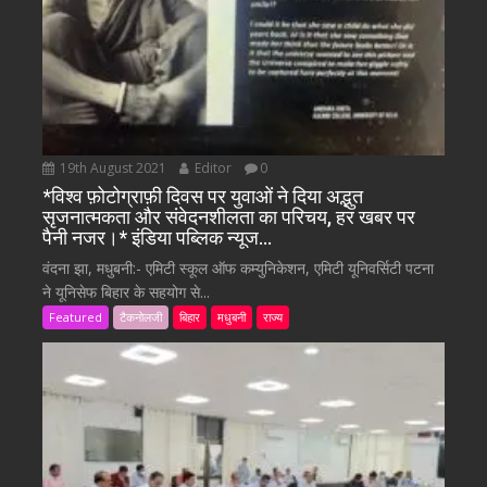
19th August 2021
Editor
0
*विश्व फ़ोटोग्राफ़ी दिवस पर युवाओं ने दिया अद्भुत
सृजनात्मकता और संवेदनशीलता का परिचय, हर खबर पर
पैनी नजर।* इंडिया पब्लिक न्यूज…
वंदना झा, मधुबनी:- एमिटी स्कूल ऑफ कम्युनिकेशन, एमिटी यूनिवर्सिटी पटना
ने यूनिसेफ बिहार के सहयोग से...
Featured
टैकनोलजी
बिहार
मधुबनी
राज्य