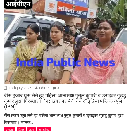
g
a
t
i
o
n
19th July 2025
Editor
0
बीस हजार घूस लेते हुए महिला थानाध्यक्ष पुतुल कुमारी व ड्राइवर गुड्डू
कुमार हुआ गिरफ्तार। “हर खबर पर पैनी नजर” इंडिया पब्लिक न्यूज
(IPN)
बीस हजार घूस लेते हुए महिला थानाध्यक्ष पुतुल कुमारी व ड्राइवर गुड्डू कुमार हुआ
गिरफ्तार। चालक...
अपराध
बिहार
राज्य
समस्तीपुर