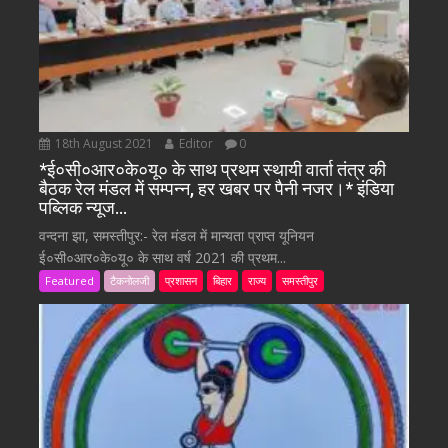
18th August 2021
Editor
0
*ई०सी०आर०के०यू० के साथ प्रथम स्थायी वार्ता तंत्र की
बैठक रेल मंडल में सम्पन्न, हर खबर पर पैनी नजर।* इंडिया
पब्लिक न्यूज…
वन्दना झा, समस्तीपुर:- रेल मंडल में मान्यता प्राप्त यूनियन
ई०सी०आर०के०यू० के साथ वर्ष 2021 की प्रथम...
Featured
टैकनोलजी
प्रशासन
बिहार
राज्य
समस्तीपुर