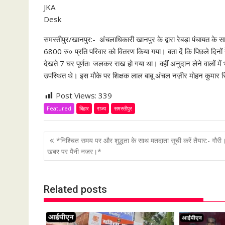
JKA
Desk
समस्तीपुर/खानपुर:- अंचलाधिकारी खानपुर के द्वारा रेबड़ा पंचायत के सात
6800 रु० प्रति परिवार को वितरण किया गया। बता दें कि पिछले दिनों र
देखते 7 घर पूर्णतः जलकर राख हो गया था। वहीं अनुदान लेने वालों में भा
उपस्थित थे। इस मौके पर शिक्षक लाल बाबू अंचल नज़ीर मोहन कुमार सि
Post Views:
339
Featured
बिहार
राज्य
समस्तीपुर
P
*निश्चित समय पर और शुद्धता के साथ मतदाता सूची करें तैयार:- गौरी
o
खबर पर पैनी नजर।*
s
t
Related posts
n
a
v