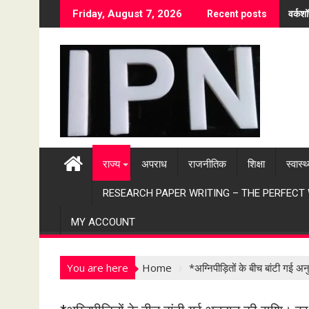
S
वर्कश
Friday, August 7, 2026
Recent posts
k
i
p
t
o
c
o
n
t
राज्य
अपराध
राजनीतिक
शिक्षा
स्वास्थ
e
n
RESEARCH PAPER WRITING – THE PERFECT
t
MY ACCOUNT
You are here
Home
*अग्निपीड़ितों के बीच बांटी गई