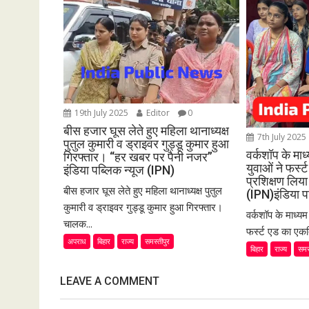
i
g
a
t
i
o
19th July 2025
Editor
0
n
बीस हजार घूस लेते हुए महिला थानाध्यक्ष
7th July 2025
पुतुल कुमारी व ड्राइवर गुड्डू कुमार हुआ
वर्कशॉप के मा
गिरफ्तार। “हर खबर पर पैनी नजर”
युवाओं ने फर्
इंडिया पब्लिक न्यूज (IPN)
प्रशिक्षण लि
बीस हजार घूस लेते हुए महिला थानाध्यक्ष पुतुल
(IPN)इंडिया प
कुमारी व ड्राइवर गुड्डू कुमार हुआ गिरफ्तार।
वर्कशॉप के माध्य
चालक...
फर्स्ट एड का एकद
अपराध
बिहार
राज्य
समस्तीपुर
बिहार
राज्य
समस
LEAVE A COMMENT