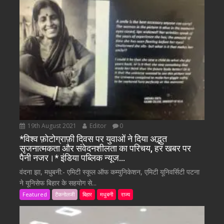
19th August 2021
Editor
0
*विश्व फ़ोटोग्राफ़ी दिवस पर युवाओं ने दिया अद्भुत
सृजनात्मकता और संवेदनशीलता का परिचय, हर खबर पर
पैनी नजर।* इंडिया पब्लिक न्यूज…
वंदना झा, मधुबनी:- एमिटी स्कूल ऑफ कम्युनिकेशन, एमिटी यूनिवर्सिटी पटना
ने यूनिसेफ बिहार के सहयोग से...
Featured
टैकनोलजी
बिहार
मधुबनी
राज्य