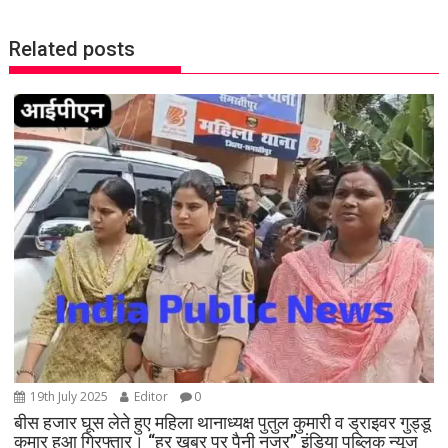
t
n
Related posts
a
v
i
g
a
t
i
o
n
19th July 2025
Editor
0
बीस हजार घूस लेते हुए महिला थानाध्यक्ष पुतुल कुमारी व ड्राइवर गुड्डू
कुमार हुआ गिरफ्तार। “हर खबर पर पैनी नजर” इंडिया पब्लिक न्यूज