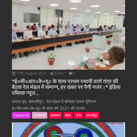
18th August 2021
Editor
0
*ई०सी०आर०के०यू० के साथ प्रथम स्थायी वार्ता तंत्र की
बैठक रेल मंडल में सम्पन्न, हर खबर पर पैनी नजर।* इंडिया
पब्लिक न्यूज…
वन्दना झा, समस्तीपुर:- रेल मंडल में मान्यता प्राप्त यूनियन
ई०सी०आर०के०यू० के साथ वर्ष 2021 की प्रथम...
Featured
टैकनोलजी
प्रशासन
बिहार
राज्य
समस्तीपुर