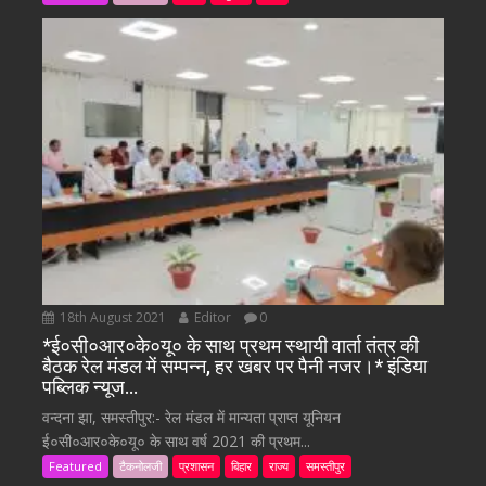
18th August 2021
Editor
0
*ई०सी०आर०के०यू० के साथ प्रथम स्थायी वार्ता तंत्र की
बैठक रेल मंडल में सम्पन्न, हर खबर पर पैनी नजर।* इंडिया
पब्लिक न्यूज…
वन्दना झा, समस्तीपुर:- रेल मंडल में मान्यता प्राप्त यूनियन
ई०सी०आर०के०यू० के साथ वर्ष 2021 की प्रथम...
Featured
टैकनोलजी
प्रशासन
बिहार
राज्य
समस्तीपुर