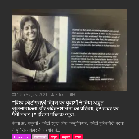
19th August 2021
Editor
0
*विश्व फ़ोटोग्राफ़ी दिवस पर युवाओं ने दिया अद्भुत
सृजनात्मकता और संवेदनशीलता का परिचय, हर खबर पर
पैनी नजर।* इंडिया पब्लिक न्यूज…
वंदना झा, मधुबनी:- एमिटी स्कूल ऑफ कम्युनिकेशन, एमिटी यूनिवर्सिटी पटना
ने यूनिसेफ बिहार के सहयोग से...
Featured
टैकनोलजी
बिहार
मधुबनी
राज्य