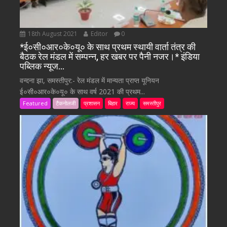
18th August 2021
Editor
0
*ई०सी०आर०के०यू० के साथ प्रथम स्थायी वार्ता तंत्र की
बैठक रेल मंडल में सम्पन्न, हर खबर पर पैनी नजर।* इंडिया
पब्लिक न्यूज…
वन्दना झा, समस्तीपुर:- रेल मंडल में मान्यता प्राप्त यूनियन
ई०सी०आर०के०यू० के साथ वर्ष 2021 की प्रथम...
Featured
टैकनोलजी
प्रशासन
बिहार
राज्य
समस्तीपुर