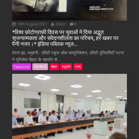
19th August 2021
Editor
0
*विश्व फ़ोटोग्राफ़ी दिवस पर युवाओं ने दिया अद्भुत
सृजनात्मकता और संवेदनशीलता का परिचय, हर खबर पर
पैनी नजर।* इंडिया पब्लिक न्यूज…
वंदना झा, मधुबनी:- एमिटी स्कूल ऑफ कम्युनिकेशन, एमिटी यूनिवर्सिटी पटना
ने यूनिसेफ बिहार के सहयोग से...
Featured
टैकनोलजी
बिहार
मधुबनी
राज्य