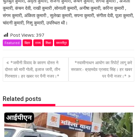
चुलबुल कुमारी, अमृता कुमारी, संजना कुमारी, कंचन कुमारी, संगया कुमारी , अंजली
कुमारी, कंचन देवी, राखी कुमारी ,सोनाली कुमारी, अनीषा कुमारी, करिना कुमारी ,
संगम कुमारी, अंकिता कुमारी , सुलेखा कुमारी, सपना कुमारी, संगीता देवी, पूजा कुमारी,
चांदनी कुमारी, निशु कुमारी, उपस्थित थी।
Post Views:
397
Featured
बिहार
राज्य
शिक्षा
समस्तीपुर
P
*जमीनी विवाद के कारण दोस्त ने
*स्वामीनाथन आयोग का रिपोर्ट लागू करे
o
दोस्त को मारी गोली, इलाज जारी, तीन
सरकार:- ब्रहमदेव प्रसाद सिंह। हर खबर
गिरफ्तार। हर खबर पर पैनी नजर।*
पर पैनी नजर।*
s
t
n
Related posts
a
v
i
g
a