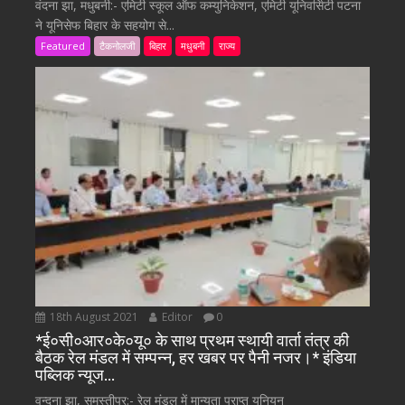
वंदना झा, मधुबनी:- एमिटी स्कूल ऑफ कम्युनिकेशन, एमिटी यूनिवर्सिटी पटना
ने यूनिसेफ बिहार के सहयोग से...
Featured
टैकनोलजी
बिहार
मधुबनी
राज्य
18th August 2021
Editor
0
*ई०सी०आर०के०यू० के साथ प्रथम स्थायी वार्ता तंत्र की
बैठक रेल मंडल में सम्पन्न, हर खबर पर पैनी नजर।* इंडिया
पब्लिक न्यूज…
वन्दना झा, समस्तीपुर:- रेल मंडल में मान्यता प्राप्त यूनियन