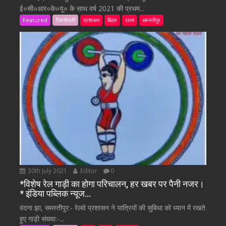
ई०सी०आर०के०यू० के साथ वर्ष 2021 की प्रथम...
Featured
टैकनोलजी
प्रशासन
बिहार
राज्य
समस्तीपुर
30th July 2021
Editor
0
*विशेष रेल गाड़ी का होगा परिचालन, हर खबर पर पैनी नजर।
* इंडिया पब्लिक न्यूज…
वंदना झा, समस्तीपुर:- रेलवे प्रशासन ने यात्रियों की सुबिधा को ध्यान में रखते
हुए गाड़ी संख्या:-...