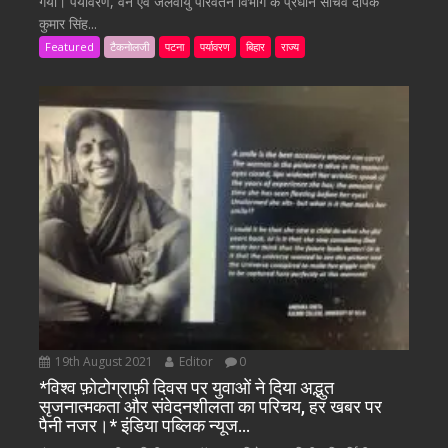
गया। पर्यावरण, वन एवं जलवायु परिवर्तन विभाग के प्रधान सचिव दीपक
कुमार सिंह...
Featured
टैकनोलजी
पटना
पर्यावरण
बिहार
राज्य
19th August 2021
Editor
0
*विश्व फ़ोटोग्राफ़ी दिवस पर युवाओं ने दिया अद्भुत
सृजनात्मकता और संवेदनशीलता का परिचय, हर खबर पर
पैनी नजर।* इंडिया पब्लिक न्यूज…