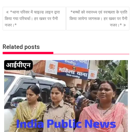
P
*थाना परिसर में चाइल्ड लाइन द्वारा
*बच्चों को स्वास्थ्य एवं स्वच्छता के प्रति
o
किया गया परिचर्चा। हर खबर पर पैनी
किया जायेगा जागरूक। हर खबर पर पैनी
नजर।*
नजर।*
s
t
n
Related posts
a
v
i
g
a
t
i
o
n